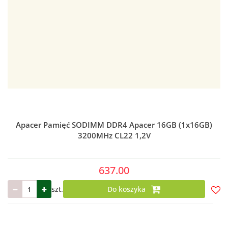
Apacer Pamięć SODIMM DDR4 Apacer 16GB (1x16GB)
3200MHz CL22 1,2V
637.00
szt.
Do koszyka
Do
prze