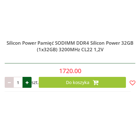
Silicon Power Pamięć SODIMM DDR4 Silicon Power 32GB
(1x32GB) 3200MHz CL22 1,2V
1720.00
szt.
Do koszyka
Do
prze