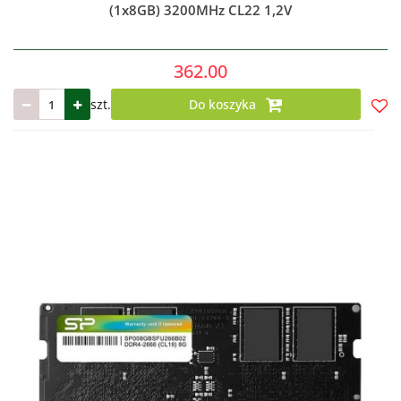
(1x8GB) 3200MHz CL22 1,2V
362.00
szt.
Do koszyka
Do
prze