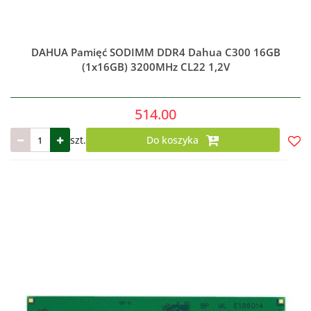
DAHUA Pamięć SODIMM DDR4 Dahua C300 16GB
(1x16GB) 3200MHz CL22 1,2V
514.00
szt.
Do koszyka
Do
prze