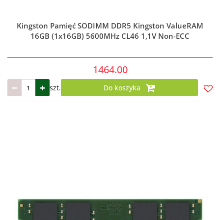
Kingston Pamięć SODIMM DDR5 Kingston ValueRAM
16GB (1x16GB) 5600MHz CL46 1,1V Non-ECC
1464.00
szt.
Do koszyka
Do
prze