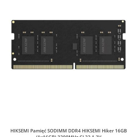
HIKSEMI Pamięć SODIMM DDR4 HIKSEMI Hiker 16GB
(1x16GB) 3200MHz CL22 1,2V