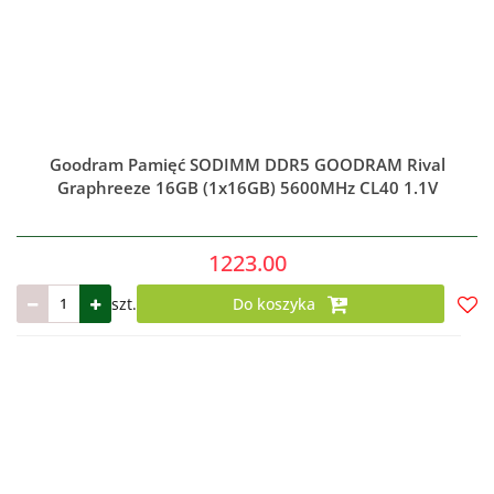
Goodram Pamięć SODIMM DDR5 GOODRAM Rival
Graphreeze 16GB (1x16GB) 5600MHz CL40 1.1V
1223.00
szt.
Do koszyka
Do
prze