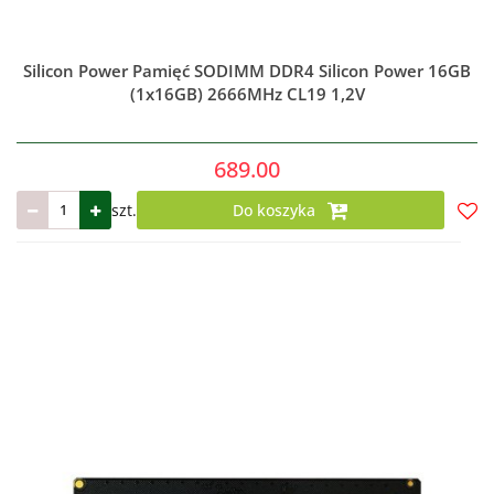
Silicon Power Pamięć SODIMM DDR4 Silicon Power 16GB
(1x16GB) 2666MHz CL19 1,2V
689.00
szt.
Do koszyka
Do
prze