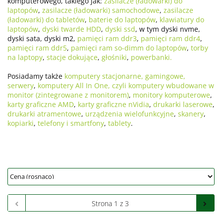
komputerowego, takiego jak:
zasilacze (ładowarki) do
laptopów
,
zasilacze (ładowarki) samochodowe
,
zasilacze
(ładowarki) do tabletów
,
baterie do laptopów
,
klawiatury do
laptopów
,
dyski twarde HDD
,
dyski ssd
, w tym dyski nvme,
dyski sata, dyski m2,
pamięci ram ddr3
,
pamięci ram ddr4
,
pamięci ram ddr5
,
pamięci ram so-dimm do laptopów
,
torby
na laptopy
,
stacje dokujące
,
głośniki
,
powerbanki.
Posiadamy także
komputery stacjonarne, gamingowe,
serwery
,
komputery All In One, czyli komputery wbudowane w
monitor (zintegrowane z monitorem)
,
monitory komputerowe
,
karty graficzne AMD
,
karty graficzne nVidia
,
drukarki laserowe
,
drukarki atramentowe
,
urządzenia wielofunkcyjne
,
skanery
,
kopiarki
,
telefony i smartfony
,
tablety
.