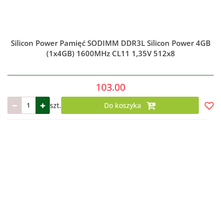
Silicon Power Pamięć SODIMM DDR3L Silicon Power 4GB
(1x4GB) 1600MHz CL11 1,35V 512x8
103.00
szt.
Do koszyka
Do
prze