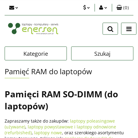
(
0
)
PLN
Zaloguj się
Zarejestruj się
EUR
Dodaj zgłoszenie
USD
Zgody cookies
Kategorie
Szukaj
Pamięć RAM do laptopów
Pamięci RAM SO-DIMM (do
laptopów)
Zapraszamy także do zakupów:
laptopy poleasingowe
(używane)
,
laptopy powystawowe i laptopy odnowione
(refurbished)
,
laptopy nowe
, oraz szerokiego asortymentu