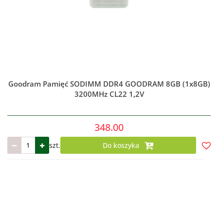
Goodram Pamięć SODIMM DDR4 GOODRAM 8GB (1x8GB)
3200MHz CL22 1,2V
348.00
szt.
Do koszyka
Do
prze