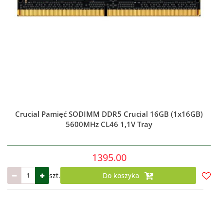
Crucial Pamięć SODIMM DDR5 Crucial 16GB (1x16GB)
5600MHz CL46 1,1V Tray
1395.00
szt.
Do koszyka
Do
prze