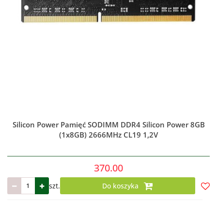
Silicon Power Pamięć SODIMM DDR4 Silicon Power 8GB
(1x8GB) 2666MHz CL19 1,2V
370.00
szt.
Do koszyka
Do
prze