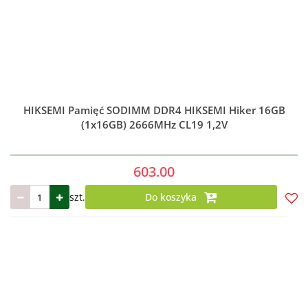
HIKSEMI Pamięć SODIMM DDR4 HIKSEMI Hiker 16GB
(1x16GB) 2666MHz CL19 1,2V
603.00
szt.
Do koszyka
Do
prze