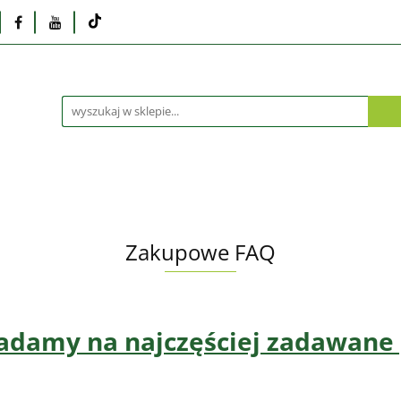
Monitory
Drukarki i skanery
Dyski i pamię
Akcesoria
Telefony i tablety
Serwis
Praca
ka
Dlaczego poleasingowy?
Oferta hurtowa
rki i skanery
Dyski i pamięci
Karty graficzne
Dlaczego poleasingowy?
Oferta hurtowa
Zakupowe FAQ
damy na najczęściej zadawane 