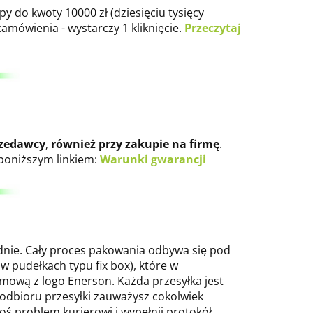
y do kwoty 10000 zł (dziesięciu tysięcy
amówienia - wystarczy 1 kliknięcie.
Przeczytaj
rzedawcy
,
również przy zakupie na firmę
.
poniższym linkiem:
Warunki gwarancji
dnie. Cały proces pakowania odbywa się pod
 pudełkach typu fix box), które w
ową z logo Enerson. Każda przesyłka jest
 odbioru przesyłki zauważysz cokolwiek
oś problem kurierowi i wypełnij protokół,