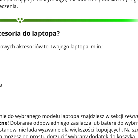
eczenia.
esoria do laptopa?
wych akcesoriów to Twojego laptopa, m.in.:
a
dnie do wybranego modelu laptopa znajdziesz w sekcji
reko
żne!
Dobranie odpowiedniego zasilacza lub baterii do wybrn
 stanowi nie lada wyzwanie dla większości kupujących. Na sz
opa możesz po prostu dorzucić wybrany dodatek do koszyka.