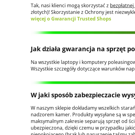
Tak, nasi klienci mogą skorzystać z
bezpłatnej
złotych)! Skorzystanie z Ochrony jest niezwyk
więcej o Gwarancji Trusted Shops
Jak działa gwarancja na sprzęt 
Na wszystkie laptopy i komputery poleasing
Wszystkie szczegóły dotyczące warunków napr
W jaki sposób zabezpieczacie wys
W naszym sklepie dokładamy wszelkich starań
nadzorem kamer. Produkty wysyłane są w spec
maksymalnym zakresie separują sprzęt od ści
ubezpieczona, dzięki czemu w przypadku jakic
niepokojącego (brak lub naruszenie taśmy zabe