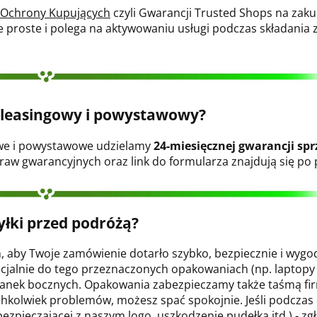
 Ochrony Kupujących
czyli Gwarancji Trusted Shops na zakup
le proste i polega na aktywowaniu usługi podczas składania z
poleasingowy i powystawowy?
owe i powystawowe udzielamy
24-miesięcznej gwarancji sp
aw gwarancyjnych oraz link do formularza znajdują się po 
yłki przed podróżą?
, aby Twoje zamówienie dotarło szybko, bezpiecznie i wygo
jalnie do tego przeznaczonych opakowaniach (np. laptopy w
anek bocznych. Opakowania zabezpieczamy także taśmą firm
hkolwiek problemów, możesz spać spokojnie. Jeśli podczas
zpieczającej z naszym logo, uszkodzenie pudełka itd.) - zgł