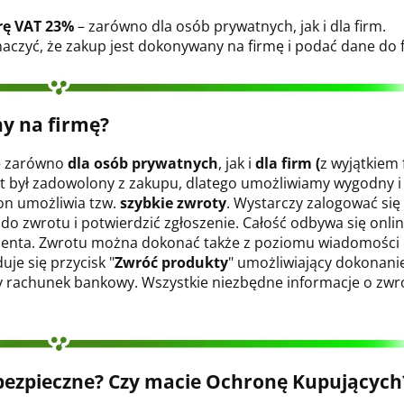
rę VAT 23%
– zarówno dla osób prywatnych, jak i dla firm.
czyć, że zakup jest dokonywany na firmę i podać dane do f
y na firmę?
 zarówno
dla osób prywatnych
, jak i
dla firm (
z wyjątkiem
nt był zadowolony z zakupu, dlatego umożliwiamy wygodny 
on umożliwia tzw.
szybkie zwroty
. Wystarczy zalogować się
o zwrotu i potwierdzić zgłoszenie. Całość odbywa się onli
klienta. Zwrotu można dokonać także z poziomu wiadomości
uje się przycisk "
Zwróć produkty
" umożliwiający dokonanie
rachunek bankowy. Wszystkie niezbędne informacje o zwrot
 bezpieczne? Czy macie Ochronę Kupujących