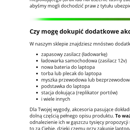
abyśmy mogli dochodzić praw z tytułu ubezpi
Czy mogę dokupić dodatkowe akc
W naszym sklepie znajdziesz mnóstwo dodatko
zapasowy zasilacz (ładowarkę)
ładowarka samochodowa (zasilacz 12v)
nowa bateria do laptopa
torba lub plecak do laptopa
myszka przewodowa lub bezprzewodow
podstawka do laptopa
stacja dokująca (replikator portów)
i wiele innych
Dla Twojej wygody, akcesoria pasujące dokła
dolną częścią pełnego opisu produktu.
To wa
odnalezienie ich w gąszczu tysięcy propozycji
to za Ciebie, dzięki czemu przy zakupie lapt