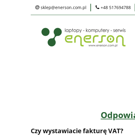
sklep@enerson.com.pl
+48 517694788
Laptopy
PC
Karty graficzne
Ochrona środowis
Laptopy
PC
Monitory
Druka
Serwis
Praca
Ochrona środowiska
Odpowia
Czy wystawiacie fakturę VAT?