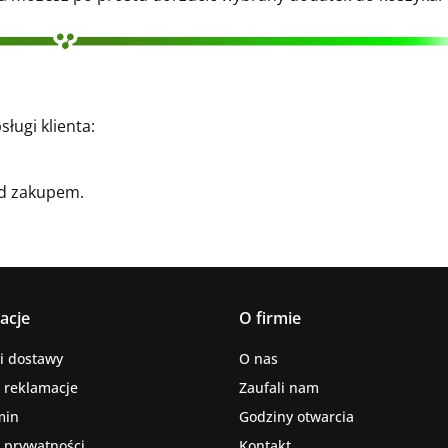
ługi klienta:
d zakupem.
acje
O firmie
i dostawy
O nas
i reklamacje
Zaufali nam
min
Godziny otwarcia
a prywatności
Kontakt