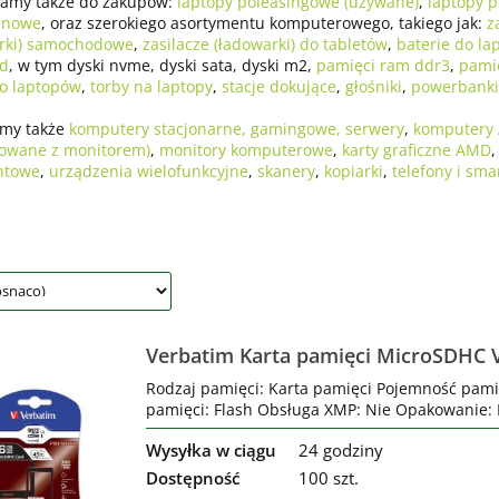
amy także do zakupów:
laptopy poleasingowe (używane)
,
laptopy p
 nowe
, oraz szerokiego asortymentu komputerowego, takiego jak:
z
rki) samochodowe
,
zasilacze (ładowarki) do tabletów
,
baterie do la
sd
, w tym dyski nvme, dyski sata, dyski m2,
pamięci ram ddr3
,
pami
o laptopów
,
torby na laptopy
,
stacje dokujące
,
głośniki
,
powerbanki
amy także
komputery stacjonarne, gamingowe, serwery
,
komputery 
rowane z monitorem)
,
monitory komputerowe
,
karty graficzne AMD
ntowe
,
urządzenia wielofunkcyjne
,
skanery
,
kopiarki
,
telefony i sma
Verbatim Karta pamięci MicroSDHC 
Class 10
Rodzaj pamięci: Karta pamięci Pojemność pami
pamięci: Flash Obsługa XMP: Nie Opakowanie: B
Wysyłka w ciągu
24 godziny
Dostępność
100 szt.