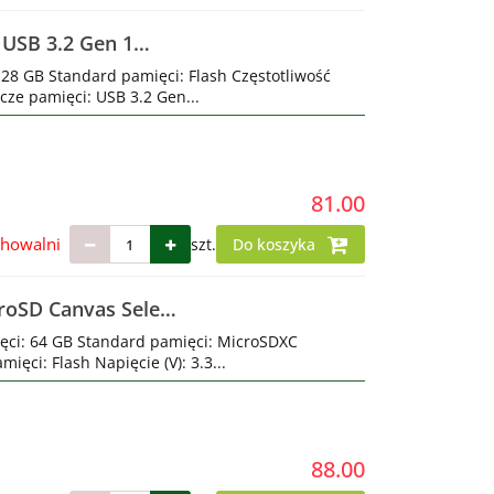
USB 3.2 Gen 1
28 GB Standard pamięci: Flash Częstotliwość
cze pamięci: USB 3.2 Gen...
81.00
chowalni
szt.
Do koszyka
roSD Canvas Select
pter
ęci: 64 GB Standard pamięci: MicroSDXC
ięci: Flash Napięcie (V): 3.3...
88.00