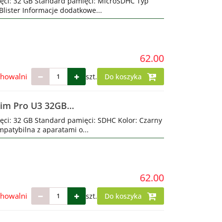
ęci: 32 GB Standard pamięci: MicroSDHC Typ
lister Informacje dodatkowe...
62.00
chowalni
szt.
Do koszyka
tim Pro U3 32GB
ęci: 32 GB Standard pamięci: SDHC Kolor: Czarny
patybilna z aparatami o...
62.00
chowalni
szt.
Do koszyka