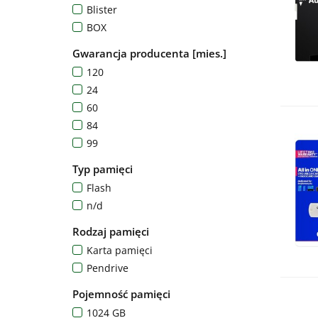
Blister
Czerwony
BOX
Fioletowy
Niebieski
Gwarancja producenta [mies.]
Niebiesko-czarny
120
Różowy
24
szary
60
Żółto-Czarny
84
Żółty
99
Typ pamięci
Flash
n/d
Rodzaj pamięci
Karta pamięci
Pendrive
Pojemność pamięci
1024 GB