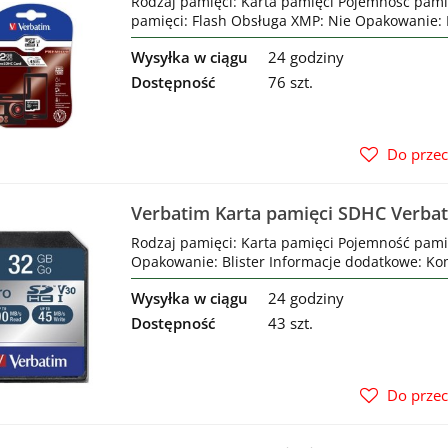
Rodzaj pamięci: Karta pamięci Pojemność pami
pamięci: Flash Obsługa XMP: Nie Opakowanie: B
Wysyłka w ciągu
24 godziny
Dostępność
76 szt.
Do prze
Verbatim Karta pamięci SDHC Verba
(90/45 MB/s) Class 10 UHS-1 V30
Rodzaj pamięci: Karta pamięci Pojemność pami
Opakowanie: Blister Informacje dodatkowe: Kom
Wysyłka w ciągu
24 godziny
Dostępność
43 szt.
Do prze