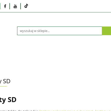
Monitory
Drukarki i skanery
Dyski i pamię
Akcesoria
Telefony i tablety
Serwis
Praca
ka
Dlaczego poleasingowy?
Oferta hurtowa
rki i skanery
Dyski i pamięci
Karty graficzne
Dlaczego poleasingowy?
Oferta hurtowa
y SD
ty SD