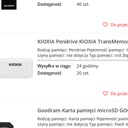
Dostępność
40 szt.
Do prze
KIOXIA Pendrive KIOXIA TransMemo
USB 2.0 White
Rodzaj pamięci: Pendrive Pojemność pamięci: 1
szyny pamięci: nie dotyczy Typ pamięci: n/d Złą
Wysyłka w ciągu
24 godziny
Dostępność
20 szt.
Do prze
Goodram Karta pamięci microSD 
MICRO CARD cl 10 UHS-I + adapter
Rodzaj pamięci: Karta pamięci Pojemność pami
szyny pamięci: nie dotyczy Typ pamięci: Flash I