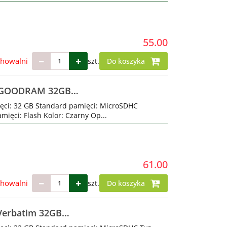
55.00
chowalni
szt.
Do koszyka
C GOODRAM 32GB
ęci: 32 GB Standard pamięci: MicroSDHC
mięci: Flash Kolor: Czarny Op...
61.00
chowalni
szt.
Do koszyka
Verbatim 32GB