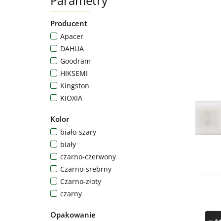
Parametry
Producent
Apacer
DAHUA
Goodram
HIKSEMI
Kingston
KIOXIA
Lexar
Kolor
Samsung
biało-szary
SanDisk
biały
SILICON POWER
czarno-czerwony
Team Group
Czarno-srebrny
VERBATIM
Czarno-złoty
Western Digital
czarny
Czerwono-czarny
Opakowanie
Czerwono-szary