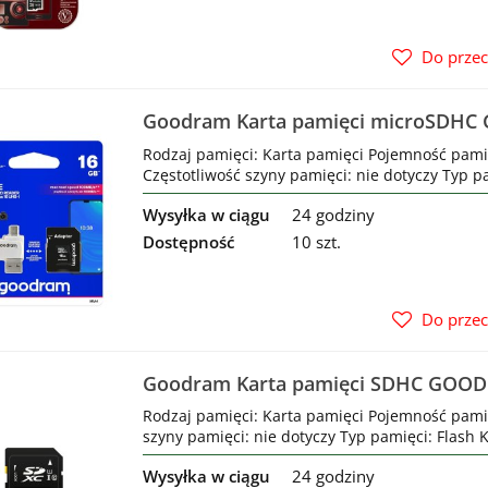
Do prze
Goodram Karta pamięci microSDH
M1A4 UHS-I + Adapter
Rodzaj pamięci: Karta pamięci Pojemność pami
Częstotliwość szyny pamięci: nie dotyczy Typ pa
Wysyłka w ciągu
24 godziny
Dostępność
10 szt.
Do prze
Goodram Karta pamięci SDHC GOO
C10 UHS-I
Rodzaj pamięci: Karta pamięci Pojemność pami
szyny pamięci: nie dotyczy Typ pamięci: Flash 
Wysyłka w ciągu
24 godziny