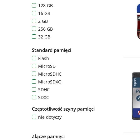
128 GB
16 GB
2 GB
256 GB
32 GB
512 GB
Standard pamięci
64 GB
Flash
MicroSD
MicroSDHC
MicroSDXC
SDHC
SDXC
Częstotliwość szyny pamięci
nie dotyczy
Złącze pamięci