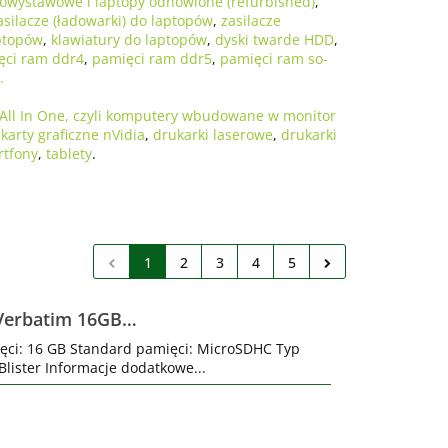
owystawowe i laptopy odnowione (refurbished)
,
asilacze (ładowarki) do laptopów
,
zasilacze
ptopów
,
klawiatury do laptopów
,
dyski twarde HDD
,
ęci ram ddr4
,
pamięci ram ddr5
,
pamięci ram so-
.
All In One, czyli komputery wbudowane w monitor
,
karty graficzne nVidia
,
drukarki laserowe
,
drukarki
rtfony
,
tablety
.
1
2
3
4
5
Verbatim 16GB
ęci: 16 GB Standard pamięci: MicroSDHC Typ
lister Informacje dodatkowe...