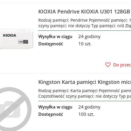
KIOXIA Pendrive KIOXIA U301 128GB 
White
Rodzaj pamięci: Pendrive Pojemność pamięci: 1
szyny pamięci: nie dotyczy Typ pamięci: n/d Złą
Wysyłka w ciągu
24 godziny
Dostępność
10 szt.
Do prze
Kingston Karta pamięci Kingston mic
Plus Gen3 64GB UHS-I Class 10 + ada
Rodzaj pamięci: Karta pamięci Pojemność pami
Częstotliwość szyny pamięci: nie dotyczy Typ pam
Wysyłka w ciągu
24 godziny
Dostępność
100 szt.