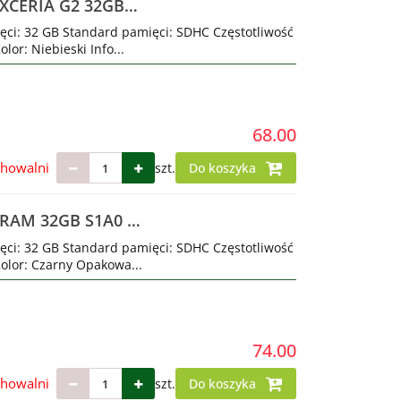
EXCERIA G2 32GB
ęci: 32 GB Standard pamięci: SDHC Częstotliwość
lor: Niebieski Info...
68.00
chowalni
szt.
Do koszyka
RAM 32GB S1A0 cl
ęci: 32 GB Standard pamięci: SDHC Częstotliwość
Kolor: Czarny Opakowa...
74.00
chowalni
szt.
Do koszyka