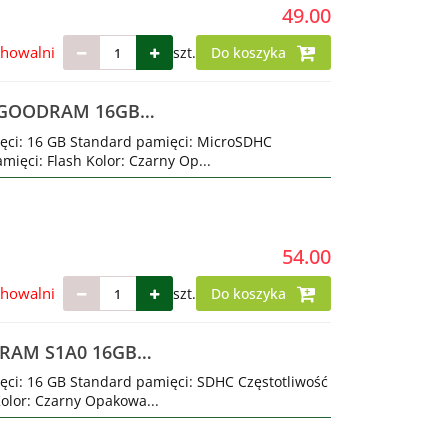
49.00
chowalni
szt.
Do koszyka
C GOODRAM 16GB
ęci: 16 GB Standard pamięci: MicroSDHC
mięci: Flash Kolor: Czarny Op...
54.00
chowalni
szt.
Do koszyka
DRAM S1A0 16GB
ęci: 16 GB Standard pamięci: SDHC Częstotliwość
Kolor: Czarny Opakowa...