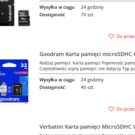
Wysyłka w ciągu
24 godziny
Dostępność
70 szt.
Do prze
Goodram Karta pamięci microSDH
M1A4 UHS-I + Adapter
Rodzaj pamięci: Karta pamięci Pojemność pami
Częstotliwość szyny pamięci: nie dotyczy Typ pa
Wysyłka w ciągu
24 godziny
Dostępność
40 szt.
Do prze
Verbatim Karta pamięci MicroSDHC 
Class 10