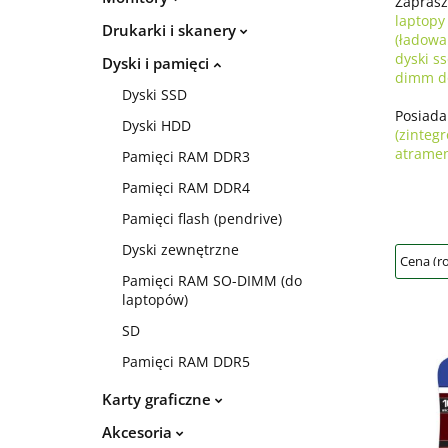
Zaprasz
laptopy
Drukarki i skanery
(ładowa
dyski s
Dyski i pamięci
dimm d
Dyski SSD
Posiad
Dyski HDD
(zinteg
atrame
Pamięci RAM DDR3
Pamięci RAM DDR4
Pamięci flash (pendrive)
Dyski zewnętrzne
Pamięci RAM SO-DIMM (do
laptopów)
SD
Pamięci RAM DDR5
Karty graficzne
Akcesoria