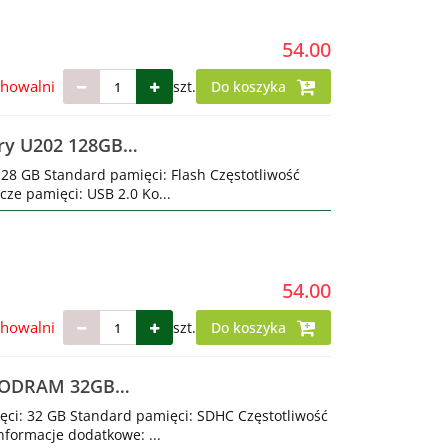
54.00
chowalni
szt.
Do koszyka
ry U202 128GB
28 GB Standard pamięci: Flash Częstotliwość
cze pamięci: USB 2.0 Ko...
54.00
chowalni
szt.
Do koszyka
GOODRAM 32GB
ęci: 32 GB Standard pamięci: SDHC Częstotliwość
nformacje dodatkowe: ...