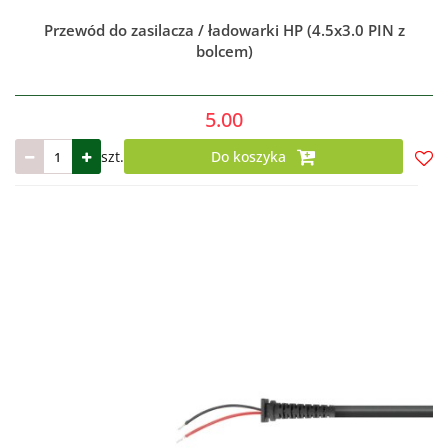
Przewód do zasilacza / ładowarki HP (4.5x3.0 PIN z
bolcem)
5.00
szt.
Do koszyka
Do
prze