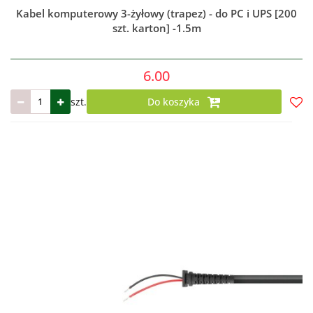
Kabel komputerowy 3-żyłowy (trapez) - do PC i UPS [200
szt. karton] -1.5m
6.00
szt.
Do koszyka
Do
prze