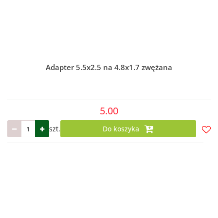
Adapter 5.5x2.5 na 4.8x1.7 zwężana
5.00
szt.
Do koszyka
Do
prze