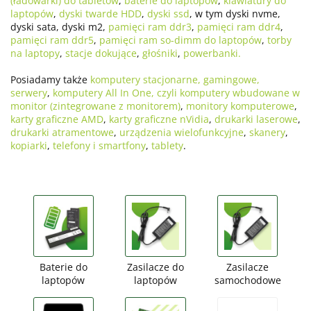
(ładowarki) do tabletów
,
baterie do laptopów
,
klawiatury do
laptopów
,
dyski twarde HDD
,
dyski ssd
, w tym dyski nvme,
dyski sata, dyski m2,
pamięci ram ddr3
,
pamięci ram ddr4
,
pamięci ram ddr5
,
pamięci ram so-dimm do laptopów
,
torby
na laptopy
,
stacje dokujące
,
głośniki
,
powerbanki.
Posiadamy także
komputery stacjonarne, gamingowe,
serwery
,
komputery All In One, czyli komputery wbudowane w
monitor (zintegrowane z monitorem)
,
monitory komputerowe
,
karty graficzne AMD
,
karty graficzne nVidia
,
drukarki laserowe
,
drukarki atramentowe
,
urządzenia wielofunkcyjne
,
skanery
,
kopiarki
,
telefony i smartfony
,
tablety
.
Baterie do
Zasilacze do
Zasilacze
laptopów
laptopów
samochodowe