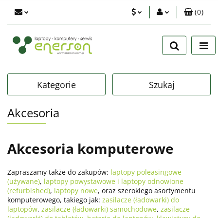
(
0
)
PLN
Zaloguj się
Zarejestruj się
EUR
Dodaj zgłoszenie
USD
Zgody cookies
Kategorie
Szukaj
Akcesoria
Akcesoria komputerowe
Zapraszamy także do zakupów:
laptopy poleasingowe
(używane)
,
laptopy powystawowe i laptopy odnowione
(refurbished)
,
laptopy nowe
, oraz szerokiego asortymentu
komputerowego, takiego jak:
zasilacze (ładowarki) do
laptopów
,
zasilacze (ładowarki) samochodowe
,
zasilacze