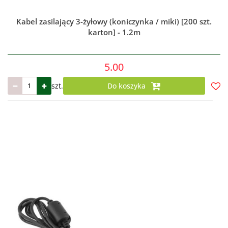
Kabel zasilający 3-żyłowy (koniczynka / miki) [200 szt.
karton] - 1.2m
5.00
szt.
Do koszyka
Do
prze