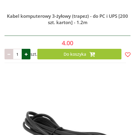
Kabel komputerowy 3-żyłowy (trapez) - do PC i UPS [200
szt. karton] - 1.2m
4.00
szt.
Do koszyka
Do
prze