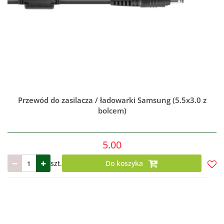
Przewód do zasilacza / ładowarki Samsung (5.5x3.0 z
bolcem)
5.00
szt.
Do koszyka
Do
prze