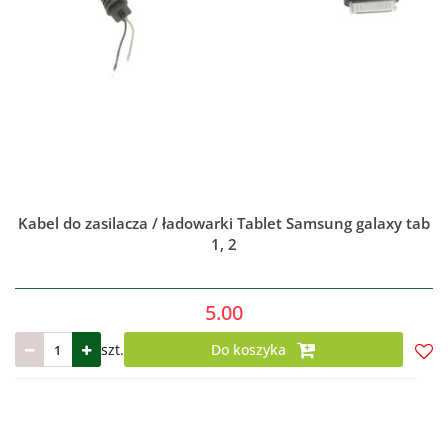
Kabel do zasilacza / ładowarki Tablet Samsung galaxy tab
1, 2
5.00
szt.
Do koszyka
Do
prze