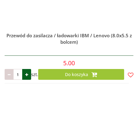
Przewód do zasilacza / ładowarki IBM / Lenovo (8.0x5.5 z
bolcem)
5.00
szt.
Do koszyka
Do
prze