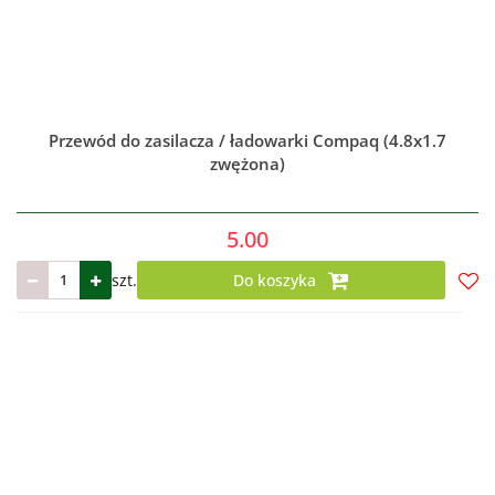
Przewód do zasilacza / ładowarki Compaq (4.8x1.7
zwężona)
5.00
szt.
Do koszyka
Do
prze