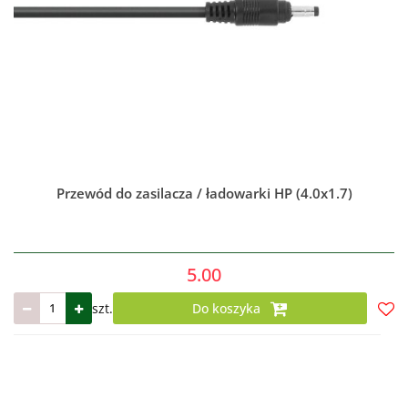
Przewód do zasilacza / ładowarki HP (4.0x1.7)
5.00
szt.
Do koszyka
Do
prze