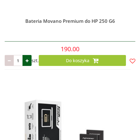
Bateria Movano Premium do HP 250 G6
190.00
szt.
Do koszyka
Do
prze