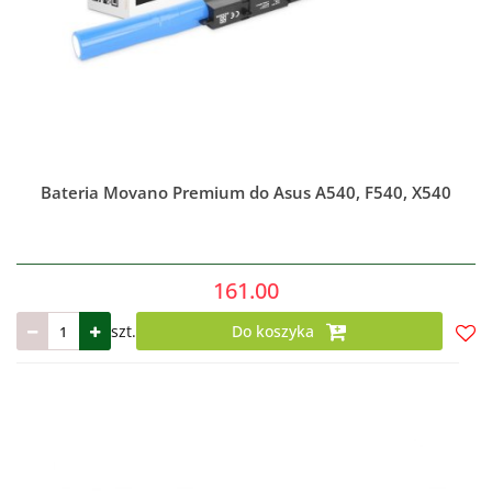
Bateria Movano Premium do Asus A540, F540, X540
161.00
szt.
Do koszyka
Do
prze