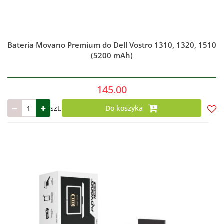
Bateria Movano Premium do Dell Vostro 1310, 1320, 1510
(5200 mAh)
145.00
szt.
Do koszyka
Do
prze