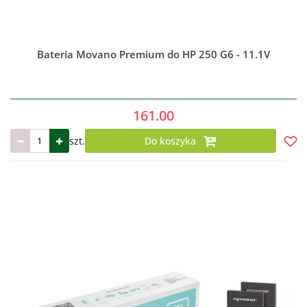
Bateria Movano Premium do HP 250 G6 - 11.1V
161.00
szt.
Do koszyka
Do
prze