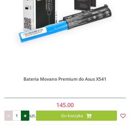
Bateria Movano Premium do Asus X541
145.00
szt.
Do koszyka
Do
prze