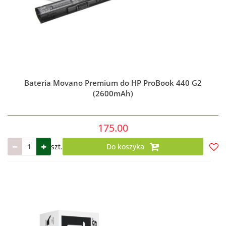
Bateria Movano Premium do HP ProBook 440 G2
(2600mAh)
175.00
szt.
Do koszyka
Do
prze