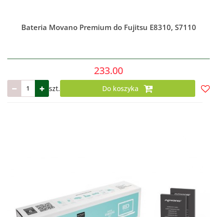
Bateria Movano Premium do Fujitsu E8310, S7110
233.00
szt.
Do koszyka
Do
prze