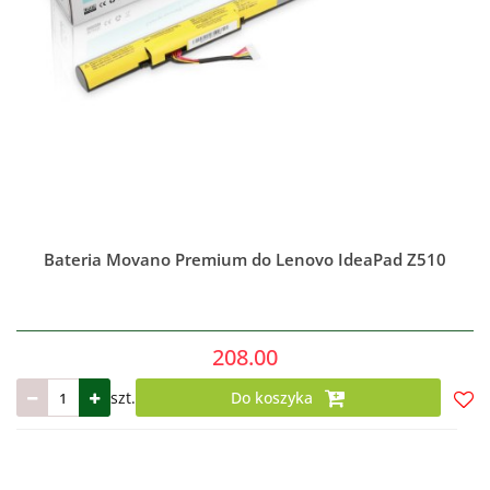
Bateria Movano Premium do Lenovo IdeaPad Z510
208.00
szt.
Do koszyka
Do
prze