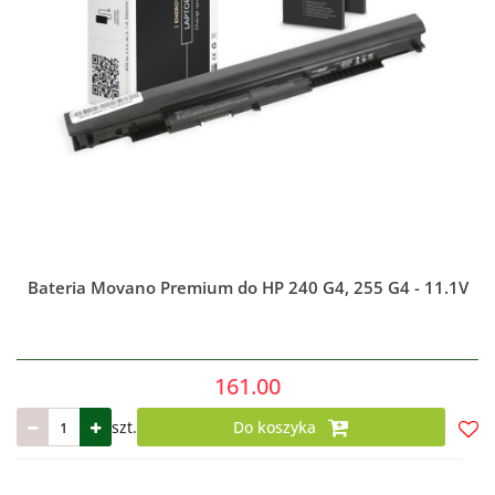
Bateria Movano Premium do HP 240 G4, 255 G4 - 11.1V
161.00
szt.
Do koszyka
Do
prze