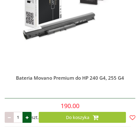
Bateria Movano Premium do HP 240 G4, 255 G4
190.00
szt.
Do koszyka
Do
prze