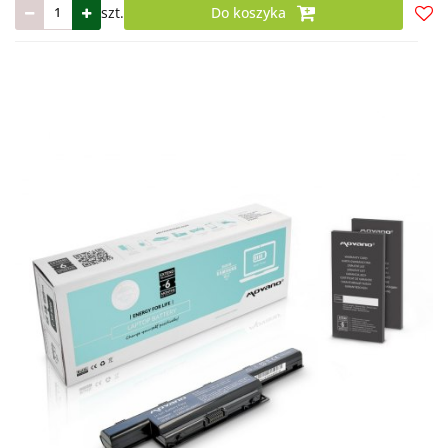
szt.
Do koszyka
Do
prze