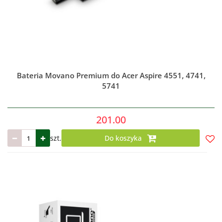
Bateria Movano Premium do Acer Aspire 4551, 4741,
5741
201.00
szt.
Do koszyka
Do
prze