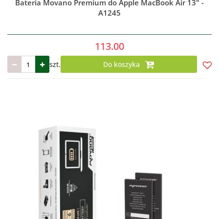
Bateria Movano Premium do Apple MacBook Air 13" -
A1245
113.00
szt.
Do koszyka
Do
prze