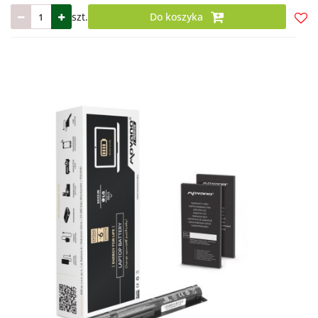
szt.
Do koszyka
Do
prze