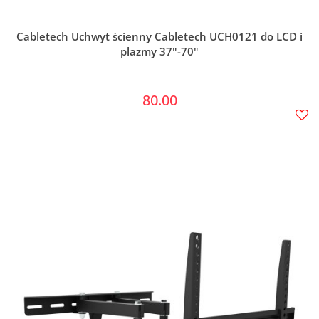
Cabletech Uchwyt ścienny Cabletech UCH0121 do LCD i
plazmy 37"-70"
80.00
Do
prze