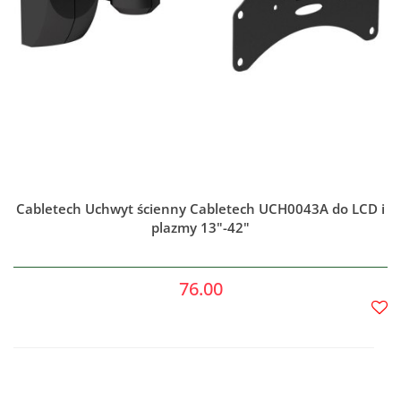
Cabletech Uchwyt ścienny Cabletech UCH0043A do LCD i
plazmy 13"-42"
76.00
Do
prze