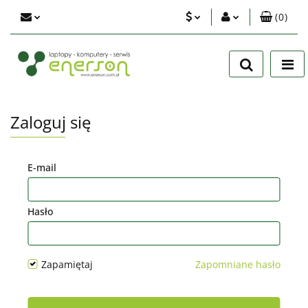
(
0
)
PLN
Zaloguj się
Zarejestruj się
EUR
Dodaj zgłoszenie
USD
Zgody cookies
Zaloguj się
E-mail
Hasło
Zapamiętaj
Zapomniane hasło