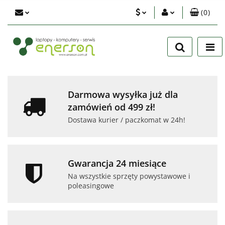
(
0
)
PLN
Zaloguj się
Zarejestruj się
EUR
Dodaj zgłoszenie
USD
Zgody cookies
Darmowa wysyłka już dla
zamówień od 499 zł!
Dostawa kurier / paczkomat w 24h!
Gwarancja 24 miesiące
Na wszystkie sprzęty powystawowe i
poleasingowe