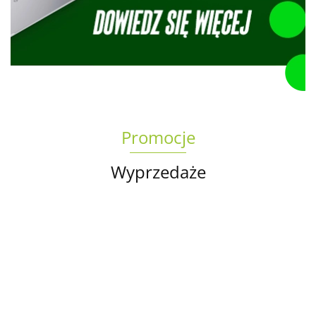
Promocje
Wyprzedaże
Torba
na
Oryginalna