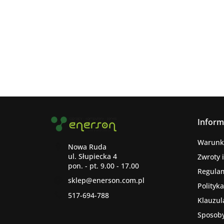
Inform
Warunk
Nowa Ruda
ul. Słupiecka 4
Zwroty 
Regula
sklep@enerson.com.pl
Polityk
517-694-788
Klauzul
Sposoby