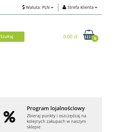
Waluta:
PLN
Strefa klienta
ci
PLN
Zaloguj się
EUR
Zarejestruj się
0,00 zł
0
USD
Dodaj zgłoszenie
Zgody cookies
Akcesoria
Telefony i tablety
Program lojalnościowy
Zbieraj punkty i oszczędzaj na
kolejnych zakupach w naszym
sklepie