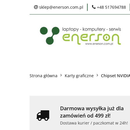
sklep@enerson.com.pl
+48 517694788
Laptopy
PC
Karty graficzne
Ochrona środowis
Laptopy
PC
Monitory
Druka
Serwis
Praca
Ochrona środowiska
Strona główna
Karty graficzne
Chipset NVIDI
Darmowa wysyłka już dla
zamówień od 499 zł!
Dostawa kurier / paczkomat w 24h!