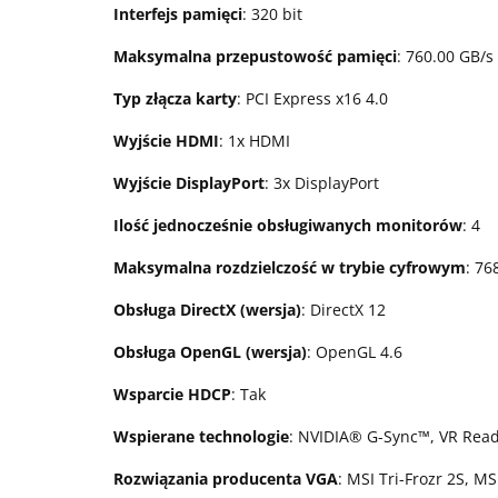
Interfejs pamięci
: 320 bit
Maksymalna przepustowość pamięci
: 760.00 GB/s
Typ złącza karty
: PCI Express x16 4.0
Wyjście HDMI
: 1x HDMI
Wyjście DisplayPort
: 3x DisplayPort
Ilość jednocześnie obsługiwanych monitorów
: 4
Maksymalna rozdzielczość w trybie cyfrowym
: 76
Obsługa DirectX (wersja)
: DirectX 12
Obsługa OpenGL (wersja)
: OpenGL 4.6
Wsparcie HDCP
: Tak
Wspierane technologie
: NVIDIA® G-Sync™, VR Rea
Rozwiązania producenta VGA
: MSI Tri-Frozr 2S, M