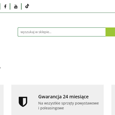
Monitory
Drukarki i skanery
Dyski i pamię
Akcesoria
Telefony i tablety
Serwis
Praca
ka
Dlaczego poleasingowy?
Oferta hurtowa
rki i skanery
Dyski i pamięci
Karty graficzne
Dlaczego poleasingowy?
Oferta hurtowa
A
Gwarancja 24 miesiące
Na wszystkie sprzęty powystawowe
i poleasingowe