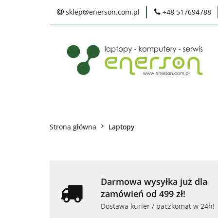
sklep@enerson.com.pl
+48 517694788
Laptopy
PC
Karty graficzne
Ochrona środowis
Laptopy
PC
Monitory
Druka
Serwis
Praca
Ochrona środowiska
Strona główna
Laptopy
Darmowa wysyłka już dla
zamówień od 499 zł!
Dostawa kurier / paczkomat w 24h!