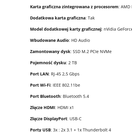
Karta graficzna zintegrowana z procesorem
: AMD
Dodatkowa karta graficzna
: Tak
Model dodatkowej karty graficznej
: nVidia GeFor
Wbudowane Audio
: HD Audio
Zamontowany dysk
: SSD M.2 PCIe NVMe
Pojemność dysku
: 2 TB
Port LAN
: RJ-45 2,5 Gbps
Port Wi-Fi
: IEEE 802.11be
Port Bluetooth
: Bluetooth 5.4
Złącze HDMI
: HDMI x1
Złącze DisplayPort
: USB-C
Porty USB
: 3x : 2x 3.1 + 1x Thunderbolt 4