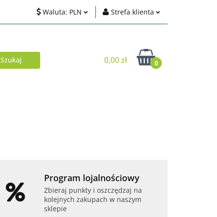
Waluta:
PLN
Strefa klienta
ci
PLN
Zaloguj się
EUR
Zarejestruj się
0,00 zł
0
USD
Dodaj zgłoszenie
Zgody cookies
Akcesoria
Telefony i tablety
Program lojalnościowy
Zbieraj punkty i oszczędzaj na
kolejnych zakupach w naszym
sklepie