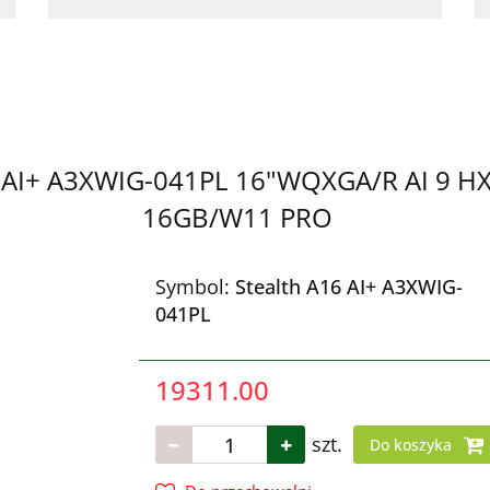
6 AI+ A3XWIG-041PL 16"WQXGA/R AI 9 
16GB/W11 PRO
Symbol:
Stealth A16 AI+ A3XWIG-
041PL
19311.00
szt.
Do koszyka