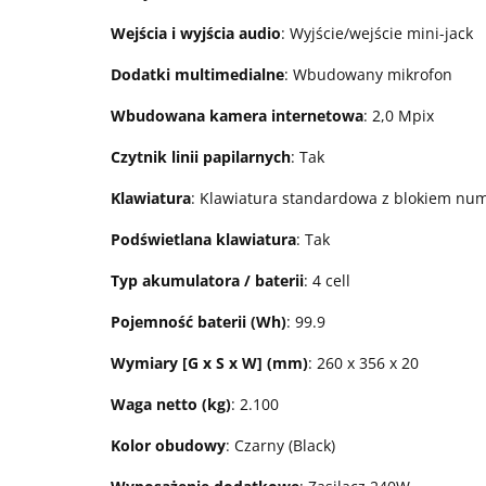
Wejścia i wyjścia audio
: Wyjście/wejście mini-jack
Dodatki multimedialne
: Wbudowany mikrofon
Wbudowana kamera internetowa
: 2,0 Mpix
Czytnik linii papilarnych
: Tak
Klawiatura
: Klawiatura standardowa z blokiem n
Podświetlana klawiatura
: Tak
Typ akumulatora / baterii
: 4 cell
Pojemność baterii (Wh)
: 99.9
Wymiary [G x S x W] (mm)
: 260 x 356 x 20
Waga netto (kg)
: 2.100
Kolor obudowy
: Czarny (Black)