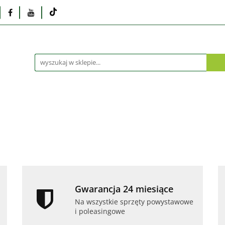
Monitory
Drukarki i skanery
Dyski i pamię
Akcesoria
Telefony i tablety
Serwis
Praca
ka
Dlaczego poleasingowy?
Oferta hurtowa
rki i skanery
Dyski i pamięci
Karty graficzne
Dlaczego poleasingowy?
Oferta hurtowa
Gwarancja 24 miesiące
Na wszystkie sprzęty powystawowe
i poleasingowe