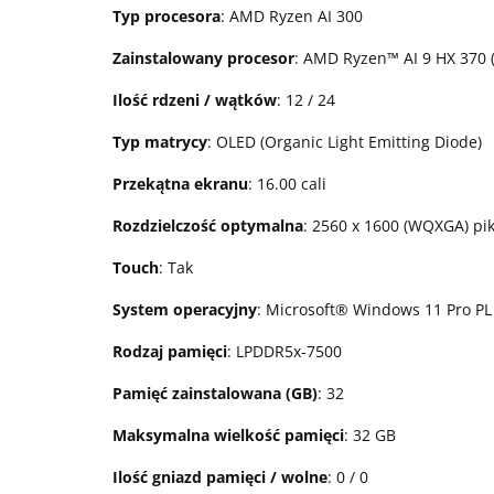
Typ procesora
: AMD Ryzen AI 300
Zainstalowany procesor
: AMD Ryzen™ AI 9 HX 370 (
Ilość rdzeni / wątków
: 12 / 24
Typ matrycy
: OLED (Organic Light Emitting Diode)
Przekątna ekranu
: 16.00 cali
Rozdzielczość optymalna
: 2560 x 1600 (WQXGA) pik
Touch
: Tak
System operacyjny
: Microsoft® Windows 11 Pro PL 
Rodzaj pamięci
: LPDDR5x-7500
Pamięć zainstalowana (GB)
: 32
Maksymalna wielkość pamięci
: 32 GB
Ilość gniazd pamięci / wolne
: 0 / 0