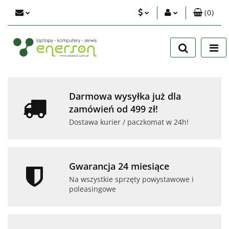
(
0
)
PLN
Zaloguj się
Zarejestruj się
EUR
Dodaj zgłoszenie
USD
Zgody cookies
Darmowa wysyłka już dla
zamówień od 499 zł!
Dostawa kurier / paczkomat w 24h!
Gwarancja 24 miesiące
Na wszystkie sprzęty powystawowe i
poleasingowe