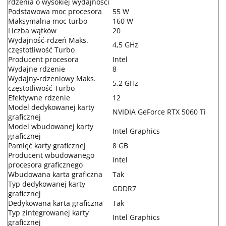
rdzenia o wysokiej wydajności
Podstawowa moc procesora
55 W
Maksymalna moc turbo
160 W
Liczba wątków
20
Wydajność-rdzeń Maks.
4,5 GHz
częstotliwość Turbo
Producent procesora
Intel
Wydajne rdzenie
8
Wydajny-rdzeniowy Maks.
5,2 GHz
częstotliwość Turbo
Efektywne rdzenie
12
Model dedykowanej karty
NVIDIA GeForce RTX 5060 Ti
graficznej
Model wbudowanej karty
Intel Graphics
graficznej
Pamięć karty graficznej
8 GB
Producent wbudowanego
Intel
procesora graficznego
Wbudowana karta graficzna
Tak
Typ dedykowanej karty
GDDR7
graficznej
Dedykowana karta graficzna
Tak
Typ zintegrowanej karty
Intel Graphics
graficznej