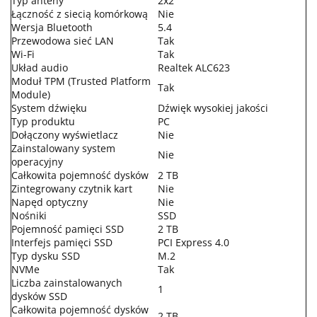
Typ anteny
2x2
Łączność z siecią komórkową
Nie
Wersja Bluetooth
5.4
Przewodowa sieć LAN
Tak
Wi-Fi
Tak
Układ audio
Realtek ALC623
Moduł TPM (Trusted Platform
Tak
Module)
System dźwięku
Dźwięk wysokiej jakości
Typ produktu
PC
Dołączony wyświetlacz
Nie
Zainstalowany system
Nie
operacyjny
Całkowita pojemność dysków
2 TB
Zintegrowany czytnik kart
Nie
Napęd optyczny
Nie
Nośniki
SSD
Pojemność pamięci SSD
2 TB
Interfejs pamięci SSD
PCI Express 4.0
Typ dysku SSD
M.2
NVMe
Tak
Liczba zainstalowanych
1
dysków SSD
Całkowita pojemność dysków
2 TB