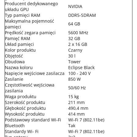
Producent dedykowanego
NVIDIA
układu GPU
Typ pamięci RAM
DDR5-SDRAM
Maksymalna pojemność
64 GB
pamięci
Prędkość zegara pamięci
5600 MHz
Pamięć RAM
32 GB
Układ pamięci
2 x 16 GB
Kolor produktu
Czarny
Objętość
30 l
Obudowa
Tower
Nazwa koloru
Eclipse Black
Napięcie wejściowe zasilacza
100 - 240 V
Zasilanie
850 W
Częstotliwość wejściowa
50/60 Hz
zasilania
Waga produktu
15 kg
Szerokość produktu
211 mm
Głębokość produktu
490,4 mm
Wysokość produktu
414 mm
Podstawowy standard Wi-Fi
Wi-Fi 7 (802.11be)
Bluetooth
Tak
Standardy Wi- Fi
Wi-Fi 7 (802.11be)