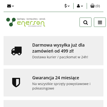
(
0
)
PLN
Zaloguj się
Zarejestruj się
EUR
Dodaj zgłoszenie
USD
Zgody cookies
Darmowa wysyłka już dla
zamówień od 499 zł!
Dostawa kurier / paczkomat w 24h!
Gwarancja 24 miesiące
Na wszystkie sprzęty powystawowe i
poleasingowe