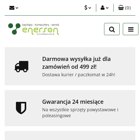
(
0
)
PLN
Zaloguj się
Zarejestruj się
EUR
Dodaj zgłoszenie
USD
Zgody cookies
Darmowa wysyłka już dla
zamówień od 499 zł!
Dostawa kurier / paczkomat w 24h!
Gwarancja 24 miesiące
Na wszystkie sprzęty powystawowe i
poleasingowe