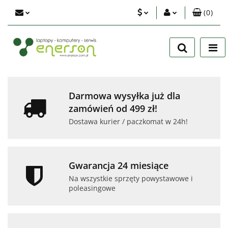
(
0
)
PLN
Zaloguj się
Zarejestruj się
EUR
Dodaj zgłoszenie
USD
Zgody cookies
Darmowa wysyłka już dla
zamówień od 499 zł!
Dostawa kurier / paczkomat w 24h!
Gwarancja 24 miesiące
Na wszystkie sprzęty powystawowe i
poleasingowe