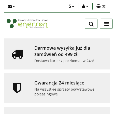
(
0
)
PLN
Zaloguj się
Zarejestruj się
EUR
Dodaj zgłoszenie
USD
Zgody cookies
Darmowa wysyłka już dla
zamówień od 499 zł!
Dostawa kurier / paczkomat w 24h!
Gwarancja 24 miesiące
Na wszystkie sprzęty powystawowe i
poleasingowe