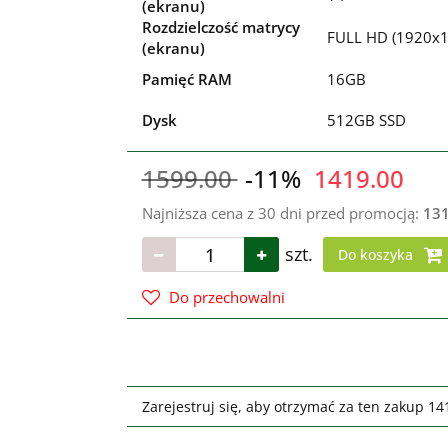
(ekranu)
Rozdzielczość matrycy
FULL HD (1920x1
(ekranu)
Pamięć RAM
16GB
Dysk
512GB SSD
1599.00
-11%
1419.00
Najniższa cena z 30 dni przed promocją:
13
szt.
Do koszyka
Do przechowalni
Zarejestruj się, aby otrzymać za ten zakup 1