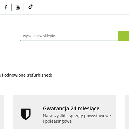
Monitory
Drukarki i skanery
Dyski i pamię
Akcesoria
Telefony i tablety
Serwis
Praca
ka
Dlaczego poleasingowy?
Oferta hurtowa
rki i skanery
Dyski i pamięci
Karty graficzne
Dlaczego poleasingowy?
Oferta hurtowa
i odnowione (refurbished)
Gwarancja 24 miesiące
Na wszystkie sprzęty powystawowe
i poleasingowe