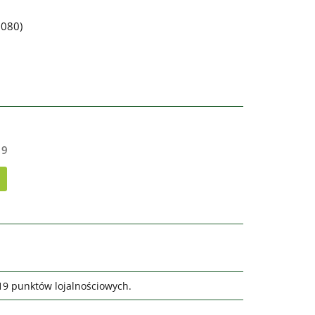
080)
19
419 punktów lojalnościowych.