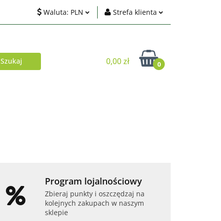
Waluta:
PLN
Strefa klienta
ci
PLN
Zaloguj się
EUR
Zarejestruj się
0,00 zł
0
USD
Dodaj zgłoszenie
Zgody cookies
Akcesoria
Telefony i tablety
Program lojalnościowy
Zbieraj punkty i oszczędzaj na
kolejnych zakupach w naszym
sklepie