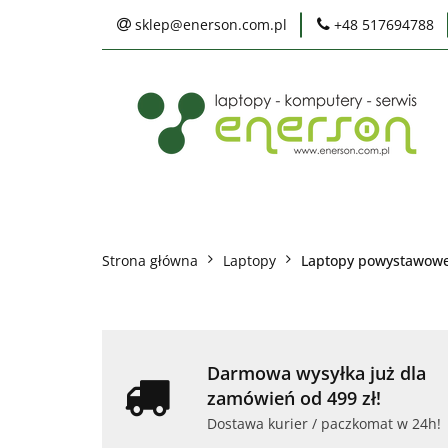
sklep@enerson.com.pl
+48 517694788
Laptopy
PC
Karty graficzne
Ochrona środowis
Laptopy
PC
Monitory
Druka
Serwis
Praca
Ochrona środowiska
Strona główna
Laptopy
Laptopy powystawowe 
Darmowa wysyłka już dla
zamówień od 499 zł!
Dostawa kurier / paczkomat w 24h!