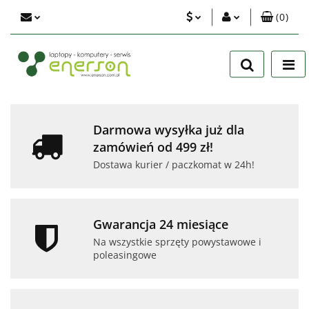
(
0
)
PLN
Zaloguj się
Zarejestruj się
EUR
Dodaj zgłoszenie
USD
Zgody cookies
Darmowa wysyłka już dla
zamówień od 499 zł!
Dostawa kurier / paczkomat w 24h!
Gwarancja 24 miesiące
Na wszystkie sprzęty powystawowe i
poleasingowe