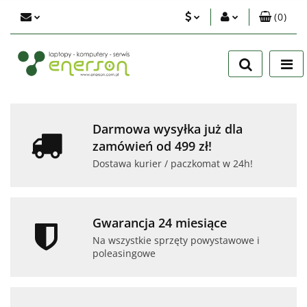
(
0
)
PLN
Zaloguj się
Zarejestruj się
EUR
Dodaj zgłoszenie
USD
Zgody cookies
Darmowa wysyłka już dla
zamówień od 499 zł!
Dostawa kurier / paczkomat w 24h!
Gwarancja 24 miesiące
Na wszystkie sprzęty powystawowe i
poleasingowe