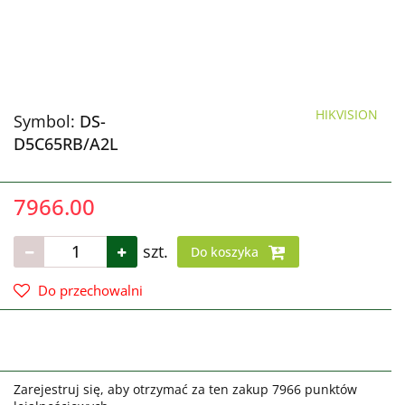
HIKVISION
Symbol:
DS-
D5C65RB/A2L
7966.00
szt.
Do koszyka
Do przechowalni
Zarejestruj się, aby otrzymać za ten zakup 7966 punktów