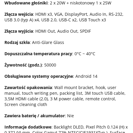
Wbudowane głośniki
: 2 x 20W + niskotonowy 1 x 25W
Złącza wejścia
: HDMI x3, VGA, DisplayPort, Audio In, RS-232,
USB 3.0 (typ A) x4, USB 2.0, USB-C x2, USB Touch x3
Złącza wyjścia
: HDMI Out, Audio Out, SPDIF
Rodzaj szkła
: Anti-Glare Glass
Dopuszczalna temperatura pracy
: 0°C ~ 40°C
Żywotność (godz.)
: 50000
Obsługiwane systemy operacyjne
: Android 14
Zawartość opakowania
: Wall mount bracket, hook, user
manual, touch writing pen, packing list, 3M touch USB cable,
3,5M HDMI cable (2.0), 3 M power cable, remote control,
Screen cleaning cloth
Zawiera baterię / akumulator
: Nie
Informacje dodatkowe
: Backlight DLED, Pixel Pitch 0.124 (H) x
0.372 (V) mm, Color Gamut 72% NTSC(CIE1931)(Typ.), Surface