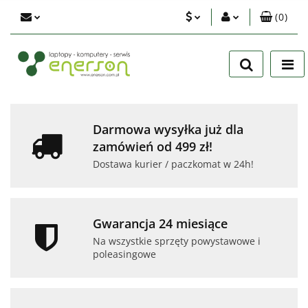
(
0
)
PLN
Zaloguj się
Zarejestruj się
EUR
Dodaj zgłoszenie
USD
Zgody cookies
Darmowa wysyłka już dla
zamówień od 499 zł!
Dostawa kurier / paczkomat w 24h!
Gwarancja 24 miesiące
Na wszystkie sprzęty powystawowe i
poleasingowe