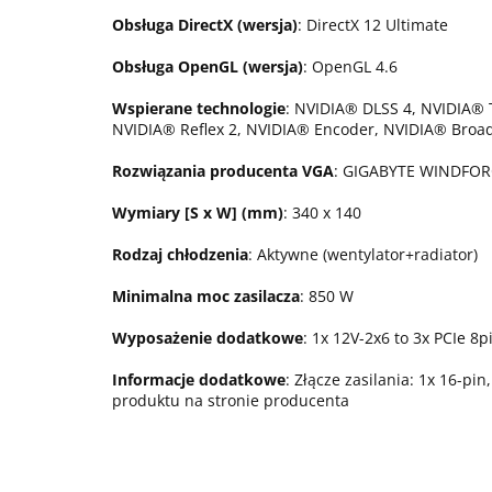
Obsługa DirectX (wersja)
: DirectX 12 Ultimate
Obsługa OpenGL (wersja)
: OpenGL 4.6
Wspierane technologie
: NVIDIA® DLSS 4, NVIDIA® T
NVIDIA® Reflex 2, NVIDIA® Encoder, NVIDIA® Broad
Rozwiązania producenta VGA
: GIGABYTE WINDFOR
Wymiary [S x W] (mm)
: 340 x 140
Rodzaj chłodzenia
: Aktywne (wentylator+radiator)
Minimalna moc zasilacza
: 850 W
Wyposażenie dodatkowe
: 1x 12V-2x6 to 3x PCIe 8
Informacje dodatkowe
: Złącze zasilania: 1x 16-p
produktu na stronie producenta