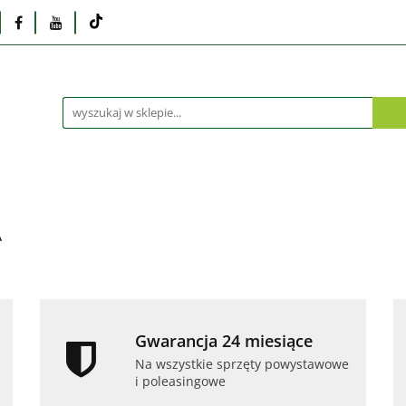
Monitory
Drukarki i skanery
Dyski i pamię
Akcesoria
Telefony i tablety
Serwis
Praca
ka
Dlaczego poleasingowy?
Oferta hurtowa
rki i skanery
Dyski i pamięci
Karty graficzne
Dlaczego poleasingowy?
Oferta hurtowa
A
Gwarancja 24 miesiące
Na wszystkie sprzęty powystawowe
i poleasingowe