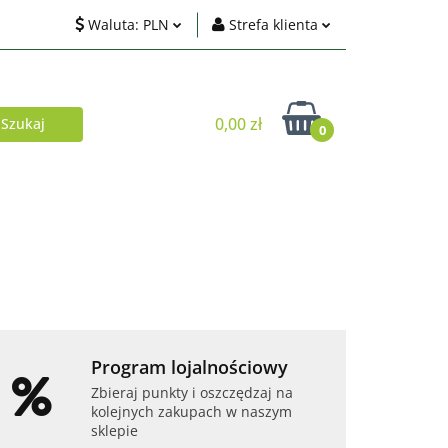
Waluta:
PLN
Strefa klienta
ci
PLN
Zaloguj się
EUR
Zarejestruj się
0,00 zł
0
USD
Dodaj zgłoszenie
Zgody cookies
Akcesoria
Telefony i tablety
Program lojalnościowy
Zbieraj punkty i oszczędzaj na
kolejnych zakupach w naszym
sklepie