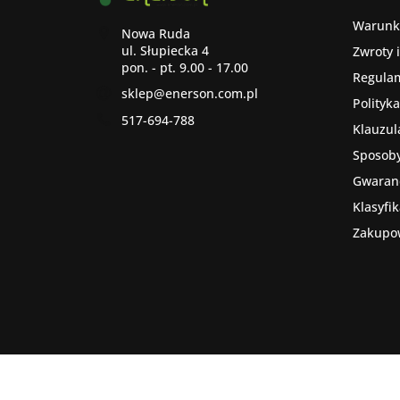
Warunk
Nowa Ruda
ul. Słupiecka 4
Zwroty 
Regula
sklep@enerson.com.pl
Polityk
517-694-788
Klauzul
Sposoby
Gwaranc
Klasyfi
Zakupo