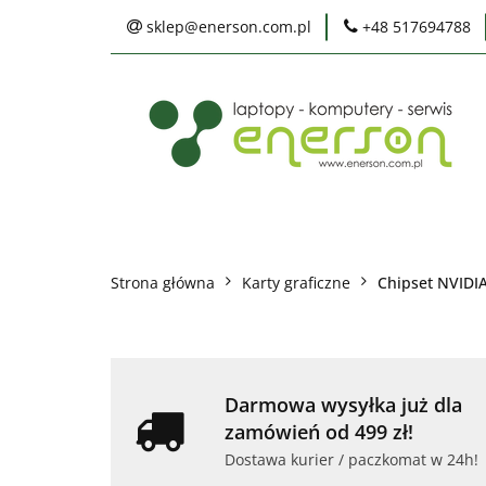
sklep@enerson.com.pl
+48 517694788
Laptopy
PC
Karty graficzne
Ochrona środowis
Laptopy
PC
Monitory
Druka
Serwis
Praca
Ochrona środowiska
Strona główna
Karty graficzne
Chipset NVIDI
Darmowa wysyłka już dla
zamówień od 499 zł!
Dostawa kurier / paczkomat w 24h!