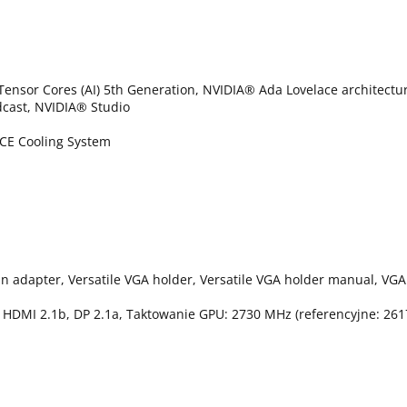
ensor Cores (AI) 5th Generation, NVIDIA® Ada Lovelace architectu
cast, NVIDIA® Studio
CE Cooling System
pin adapter, Versatile VGA holder, Versatile VGA holder manual, VG
in, HDMI 2.1b, DP 2.1a, Taktowanie GPU: 2730 MHz (referencyjne: 26