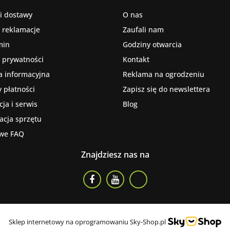
i dostawy
O nas
i reklamacje
Zaufali nam
min
Godziny otwarcia
a prywatności
Kontakt
a informacyjna
Reklama na ogrodzeniu
 płatności
Zapisz się do newslettera
ja i serwis
Blog
kacja sprzętu
we FAQ
Znajdziesz nas na
Sklep internetowy na oprogramowaniu Sky-Shop.pl