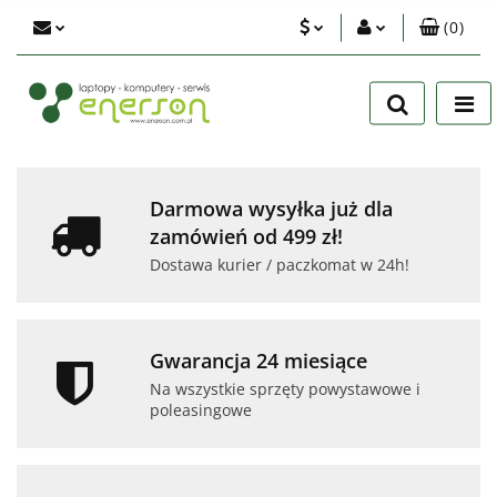
(
0
)
PLN
Zaloguj się
Zarejestruj się
EUR
Dodaj zgłoszenie
USD
Zgody cookies
Darmowa wysyłka już dla
zamówień od 499 zł!
Dostawa kurier / paczkomat w 24h!
Gwarancja 24 miesiące
Na wszystkie sprzęty powystawowe i
poleasingowe