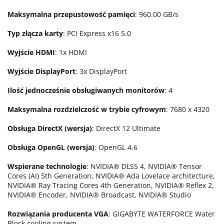
Maksymalna przepustowość pamięci
: 960.00 GB/s
Typ złącza karty
: PCI Express x16 5.0
Wyjście HDMI
: 1x HDMI
Wyjście DisplayPort
: 3x DisplayPort
Ilość jednocześnie obsługiwanych monitorów
: 4
Maksymalna rozdzielczość w trybie cyfrowym
: 7680 x 4320
Obsługa DirectX (wersja)
: DirectX 12 Ultimate
Obsługa OpenGL (wersja)
: OpenGL 4.6
Wspierane technologie
: NVIDIA® DLSS 4, NVIDIA® Tensor
Cores (AI) 5th Generation, NVIDIA® Ada Lovelace architecture,
NVIDIA® Ray Tracing Cores 4th Generation, NVIDIA® Reflex 2,
NVIDIA® Encoder, NVIDIA® Broadcast, NVIDIA® Studio
Rozwiązania producenta VGA
: GIGABYTE WATERFORCE Water
Block cooling system