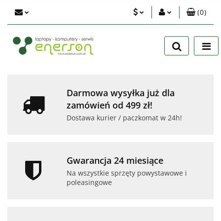
(
0
)
PLN
Zaloguj się
Zarejestruj się
EUR
Dodaj zgłoszenie
USD
Zgody cookies
Darmowa wysyłka już dla
zamówień od 499 zł!
Dostawa kurier / paczkomat w 24h!
Gwarancja 24 miesiące
Na wszystkie sprzęty powystawowe i
poleasingowe