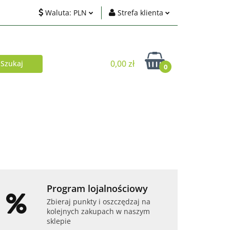
Waluta:
PLN
Strefa klienta
ci
PLN
Zaloguj się
EUR
Zarejestruj się
0,00 zł
0
USD
Dodaj zgłoszenie
Zgody cookies
Akcesoria
Telefony i tablety
Program lojalnościowy
Zbieraj punkty i oszczędzaj na
kolejnych zakupach w naszym
sklepie