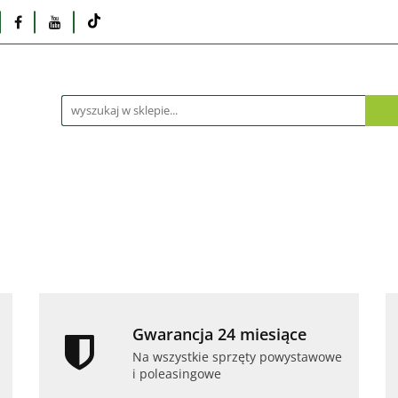
Monitory
Drukarki i skanery
Dyski i pamię
Akcesoria
Telefony i tablety
Serwis
Praca
ka
Dlaczego poleasingowy?
Oferta hurtowa
rki i skanery
Dyski i pamięci
Karty graficzne
Dlaczego poleasingowy?
Oferta hurtowa
Gwarancja 24 miesiące
Na wszystkie sprzęty powystawowe
i poleasingowe