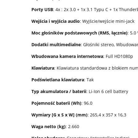
Porty USB
: 4x : 2x 3.0 + 1x 3.1 Typu C + 1x Thunde
Wejścia i wyjścia audio
: Wyjście/wejście mini-jack
Moc głośników podstawowych (RMS, łącznie)
: 5.0
Dodatki multimedialne
: Głośniki stereo, Wbudowa
Wbudowana kamera internetowa
: Full HD1080p
Klawiatura
: Klawiatura standardowa z blokiem n
Podświetlana klawiatura
: Tak
Typ akumulatora / baterii
: Li-Ion 6 cell battery
Pojemność baterii (Wh)
: 96.0
Wymiary [G x S x W] (mm)
: 265,4 x 357 x 16,3
Waga netto (kg)
: 2.660