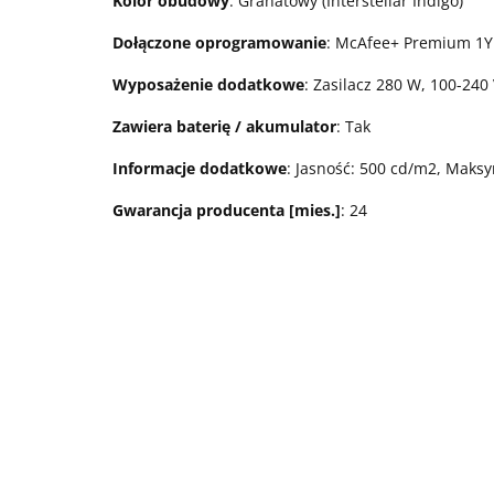
Kolor obudowy
: Granatowy (Interstellar Indigo)
Dołączone oprogramowanie
: McAfee+ Premium 1Yr,
Wyposażenie dodatkowe
: Zasilacz 280 W, 100-240
Zawiera baterię / akumulator
: Tak
Informacje dodatkowe
: Jasność: 500 cd/m2, Maksy
Gwarancja producenta [mies.]
: 24