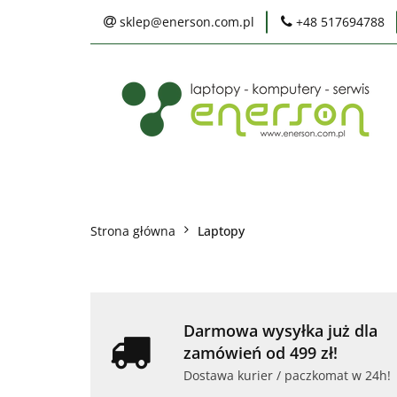
sklep@enerson.com.pl
+48 517694788
Laptopy
PC
Karty graficzne
Ochrona środowis
Laptopy
PC
Monitory
Druka
Serwis
Praca
Ochrona środowiska
Strona główna
Laptopy
Darmowa wysyłka już dla
zamówień od 499 zł!
Dostawa kurier / paczkomat w 24h!