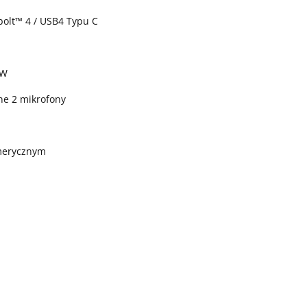
rbolt™ 4 / USB4 Typu C
 W
ne 2 mikrofony
umerycznym