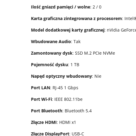
Ilość gniazd pamięci / wolne
: 2 / 0
Karta graficzna zintegrowana z procesorem
: Inte
Model dodatkowej karty graficznej
: nVidia GeFor
Wbudowane Audio
: Tak
Zamontowany dysk
: SSD M.2 PCIe NVMe
Pojemność dysku
: 1 TB
Napęd optyczny wbudowany
: Nie
Port LAN
: RJ-45 1 Gbps
Port Wi-Fi
: IEEE 802.11be
Port Bluetooth
: Bluetooth 5.4
Złącze HDMI
: HDMI x1
Złącze DisplayPort
: USB-C