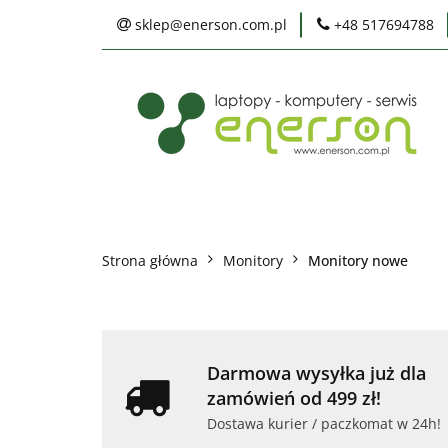
sklep@enerson.com.pl
+48 517694788
Laptopy
PC
Karty graficzne
Ochrona środowis
Laptopy
PC
Monitory
Druka
Serwis
Praca
Ochrona środowiska
Strona główna
Monitory
Monitory nowe
Darmowa wysyłka już dla
zamówień od 499 zł!
Dostawa kurier / paczkomat w 24h!