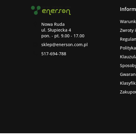
Inform
Warunk
Nowa Ruda
ul. Słupiecka 4
Zwroty 
Regula
sklep@enerson.com.pl
Polityk
517-694-788
Klauzul
Sposoby
Gwaranc
Klasyfi
Zakupo