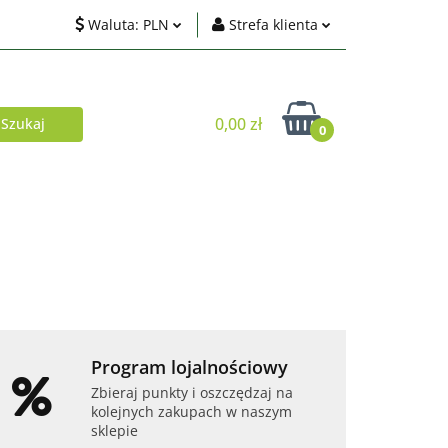
Waluta:
PLN
Strefa klienta
ci
PLN
Zaloguj się
EUR
Zarejestruj się
0,00 zł
0
USD
Dodaj zgłoszenie
Zgody cookies
Akcesoria
Telefony i tablety
Program lojalnościowy
Zbieraj punkty i oszczędzaj na
kolejnych zakupach w naszym
sklepie