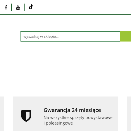
Monitory
Drukarki i skanery
Dyski i pamię
Akcesoria
Telefony i tablety
Serwis
Praca
ka
Dlaczego poleasingowy?
Oferta hurtowa
rki i skanery
Dyski i pamięci
Karty graficzne
Dlaczego poleasingowy?
Oferta hurtowa
Gwarancja 24 miesiące
Na wszystkie sprzęty powystawowe
i poleasingowe