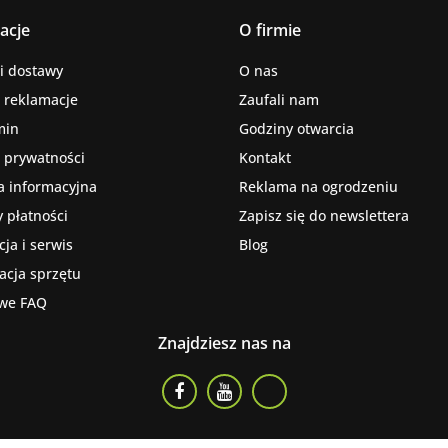
acje
O firmie
i dostawy
O nas
i reklamacje
Zaufali nam
min
Godziny otwarcia
a prywatności
Kontakt
a informacyjna
Reklama na ogrodzeniu
 płatności
Zapisz się do newslettera
ja i serwis
Blog
kacja sprzętu
we FAQ
Znajdziesz nas na