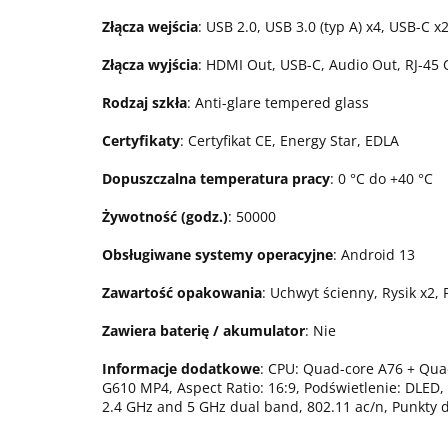
Złącza wejścia
: USB 2.0, USB 3.0 (typ A) x4, USB-C x
Złącza wyjścia
: HDMI Out, USB-C, Audio Out, RJ-45 
Rodzaj szkła
: Anti-glare tempered glass
Certyfikaty
: Certyfikat CE, Energy Star, EDLA
Dopuszczalna temperatura pracy
: 0 °C do +40 °C
Żywotność (godz.)
: 50000
Obsługiwane systemy operacyjne
: Android 13
Zawartość opakowania
: Uchwyt ścienny, Rysik x2
Zawiera baterię / akumulator
: Nie
Informacje dodatkowe
: CPU: Quad-core A76 + Quad
G610 MP4, Aspect Ratio: 16:9, Podświetlenie: DLED, 
2.4 GHz and 5 GHz dual band, 802.11 ac/n, Punkty 