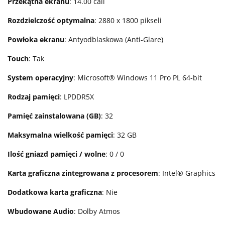
Przekątna ekranu
: 14.00 cali
Rozdzielczość optymalna
: 2880 x 1800 pikseli
Powłoka ekranu
: Antyodblaskowa (Anti-Glare)
Touch
: Tak
System operacyjny
: Microsoft® Windows 11 Pro PL 64-bit
Rodzaj pamięci
: LPDDR5X
Pamięć zainstalowana (GB)
: 32
Maksymalna wielkość pamięci
: 32 GB
Ilość gniazd pamięci / wolne
: 0 / 0
Karta graficzna zintegrowana z procesorem
: Intel® Graphics
Dodatkowa karta graficzna
: Nie
Wbudowane Audio
: Dolby Atmos