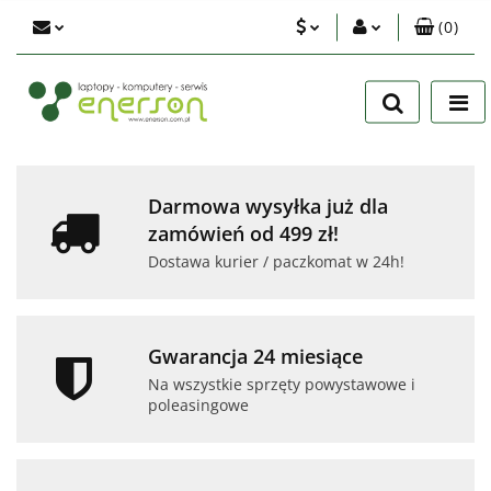
(
0
)
PLN
Zaloguj się
Zarejestruj się
EUR
Dodaj zgłoszenie
USD
Zgody cookies
Darmowa wysyłka już dla
zamówień od 499 zł!
Dostawa kurier / paczkomat w 24h!
Gwarancja 24 miesiące
Na wszystkie sprzęty powystawowe i
poleasingowe