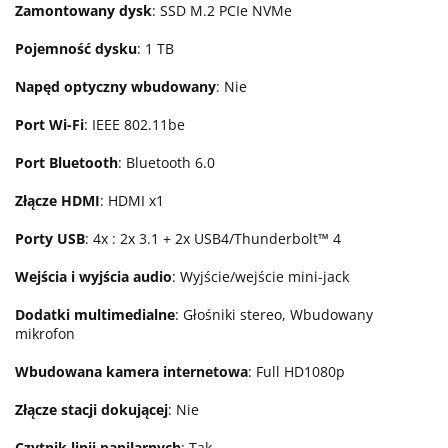
Zamontowany dysk
: SSD M.2 PCIe NVMe
Pojemność dysku
: 1 TB
Napęd optyczny wbudowany
: Nie
Port Wi-Fi
: IEEE 802.11be
Port Bluetooth
: Bluetooth 6.0
Złącze HDMI
: HDMI x1
Porty USB
: 4x : 2x 3.1 + 2x USB4/Thunderbolt™ 4
Wejścia i wyjścia audio
: Wyjście/wejście mini-jack
Dodatki multimedialne
: Głośniki stereo, Wbudowany
mikrofon
Wbudowana kamera internetowa
: Full HD1080p
Złącze stacji dokującej
: Nie
Czytnik linii papilarnych
: Tak