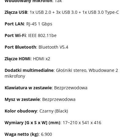
Wbudowany mikrofon
: Tak
Złącza USB
: 1x USB 2.0 + 3x USB 3.0 + 1x USB 3.0 Type-C
Port LAN
: RJ-45 1 Gbps
Port Wi-Fi
: IEEE 802.11be
Port Bluetooth
: Bluetooth V5.4
Złącze HDMI
: HDMI x2
Dodatki multimedialne
: Głośniki stereo, Wbudowane 2
mikrofony
Klawiatura w zestawie
: Bezprzewodowa
Mysz w zestawie
: Bezprzewodowa
Kolor obudowy
: Czarny (Black)
Wymiary [G x S x W] (mm)
: 17~210 x 541 x 416
Waga netto (kg)
: 6.900