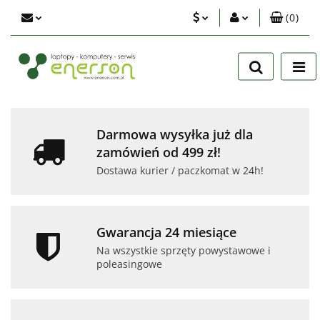
(
0
)
PLN
Zaloguj się
Zarejestruj się
EUR
Dodaj zgłoszenie
USD
Zgody cookies
Darmowa wysyłka już dla
zamówień od 499 zł!
Dostawa kurier / paczkomat w 24h!
Gwarancja 24 miesiące
Na wszystkie sprzęty powystawowe i
poleasingowe