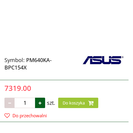
Symbol:
PM640KA-
BPC154X
7319.00
szt.
Do koszyka
Do przechowalni