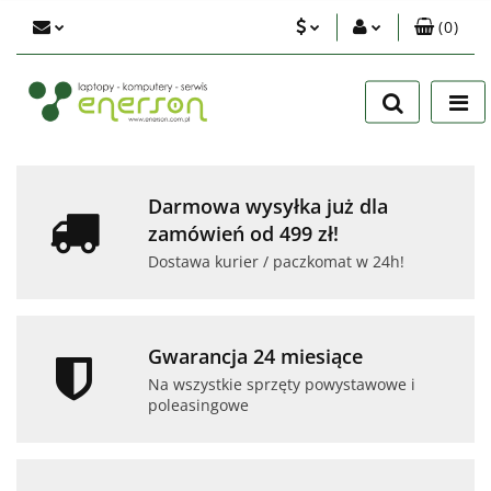
(
0
)
PLN
Zaloguj się
Zarejestruj się
EUR
Dodaj zgłoszenie
USD
Zgody cookies
Darmowa wysyłka już dla
zamówień od 499 zł!
Dostawa kurier / paczkomat w 24h!
Gwarancja 24 miesiące
Na wszystkie sprzęty powystawowe i
poleasingowe