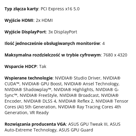
Typ złącza karty
: PCI Express x16 5.0
Wyjście HDMI
: 2x HDMI
Wyjście DisplayPort
: 3x DisplayPort
Ilość jednocześnie obsługiwanych monitorów
: 4
Maksymalna rozdzielczość w trybie cyfrowym
: 7680 x 4320
Wsparcie HDCP
: Tak
Wspierane technologie
: NVIDIA® Studio Driver, NVIDIA®
CUDA™, NVIDIA® GPU Boost, NVIDIA® Ansel Technology,
NVIDIA® Shadowplay™, NVIDIA® Highlights, NVIDIA® G-
Sync™, NVIDIA® FreeStyle, NVIDIA® Broadcast, NVIDIA®
Encoder, NVIDIA® DLSS 4, NVIDIA® Reflex 2, NVIDIA® Tensor
Cores (AI) 5th Generation, NVIDIA® Ray Tracing Cores 4th
Generation, VR Ready
Rozwiązania producenta VGA
: ASUS GPU Tweak III, ASUS
Auto-Extreme Technology, ASUS GPU Guard