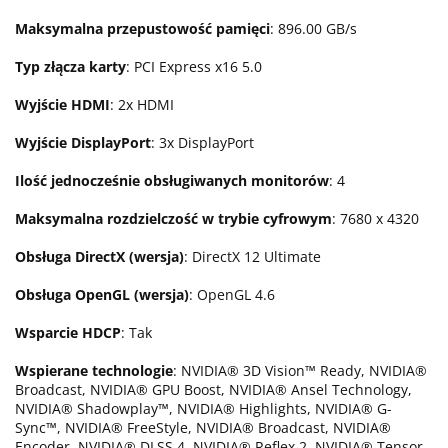
Maksymalna przepustowość pamięci
: 896.00 GB/s
Typ złącza karty
: PCI Express x16 5.0
Wyjście HDMI
: 2x HDMI
Wyjście DisplayPort
: 3x DisplayPort
Ilość jednocześnie obsługiwanych monitorów
: 4
Maksymalna rozdzielczość w trybie cyfrowym
: 7680 x 4320
Obsługa DirectX (wersja)
: DirectX 12 Ultimate
Obsługa OpenGL (wersja)
: OpenGL 4.6
Wsparcie HDCP
: Tak
Wspierane technologie
: NVIDIA® 3D Vision™ Ready, NVIDIA®
Broadcast, NVIDIA® GPU Boost, NVIDIA® Ansel Technology,
NVIDIA® Shadowplay™, NVIDIA® Highlights, NVIDIA® G-
Sync™, NVIDIA® FreeStyle, NVIDIA® Broadcast, NVIDIA®
Encoder, NVIDIA® DLSS 4, NVIDIA® Reflex 2, NVIDIA® Tensor