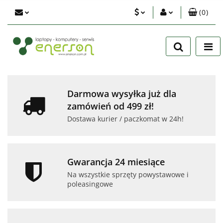
(
0
)
PLN
Zaloguj się
Zarejestruj się
EUR
Dodaj zgłoszenie
USD
Zgody cookies
Darmowa wysyłka już dla
zamówień od 499 zł!
Dostawa kurier / paczkomat w 24h!
Gwarancja 24 miesiące
Na wszystkie sprzęty powystawowe i
poleasingowe