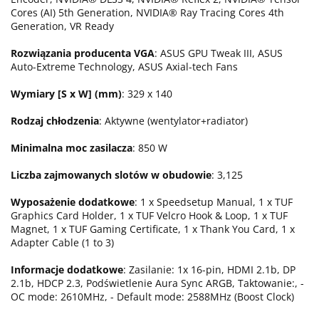
Cores (AI) 5th Generation, NVIDIA® Ray Tracing Cores 4th
Generation, VR Ready
Rozwiązania producenta VGA
: ASUS GPU Tweak III, ASUS
Auto-Extreme Technology, ASUS Axial-tech Fans
Wymiary [S x W] (mm)
: 329 x 140
Rodzaj chłodzenia
: Aktywne (wentylator+radiator)
Minimalna moc zasilacza
: 850 W
Liczba zajmowanych slotów w obudowie
: 3,125
Wyposażenie dodatkowe
: 1 x Speedsetup Manual, 1 x TUF
Graphics Card Holder, 1 x TUF Velcro Hook & Loop, 1 x TUF
Magnet, 1 x TUF Gaming Certificate, 1 x Thank You Card, 1 x
Adapter Cable (1 to 3)
Informacje dodatkowe
: Zasilanie: 1x 16-pin, HDMI 2.1b, DP
2.1b, HDCP 2.3, Podświetlenie Aura Sync ARGB, Taktowanie:, -
OC mode: 2610MHz, - Default mode: 2588MHz (Boost Clock)