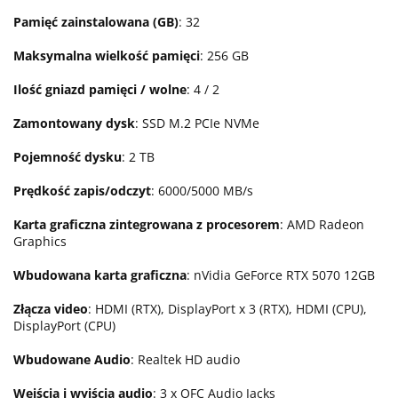
Pamięć zainstalowana (GB)
: 32
Maksymalna wielkość pamięci
: 256 GB
Ilość gniazd pamięci / wolne
: 4 / 2
Zamontowany dysk
: SSD M.2 PCIe NVMe
Pojemność dysku
: 2 TB
Prędkość zapis/odczyt
: 6000/5000 MB/s
Karta graficzna zintegrowana z procesorem
: AMD Radeon
Graphics
Wbudowana karta graficzna
: nVidia GeForce RTX 5070 12GB
Złącza video
: HDMI (RTX), DisplayPort x 3 (RTX), HDMI (CPU),
DisplayPort (CPU)
Wbudowane Audio
: Realtek HD audio
Wejścia i wyjścia audio
: 3 x OFC Audio Jacks