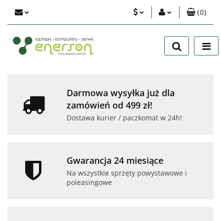
(
0
)
PLN
Zaloguj się
Zarejestruj się
EUR
Dodaj zgłoszenie
USD
Zgody cookies
Darmowa wysyłka już dla
zamówień od 499 zł!
Dostawa kurier / paczkomat w 24h!
Gwarancja 24 miesiące
Na wszystkie sprzęty powystawowe i
poleasingowe