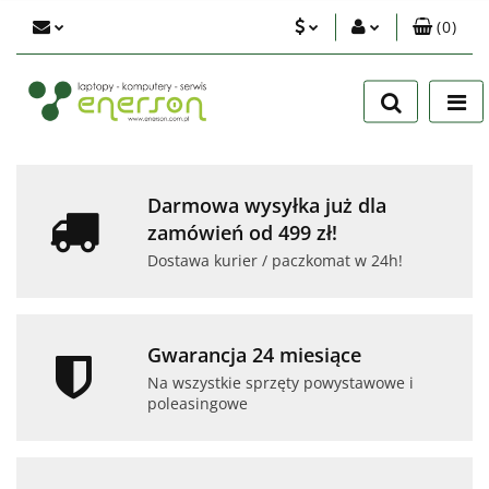
(
0
)
PLN
Zaloguj się
Zarejestruj się
EUR
Dodaj zgłoszenie
USD
Zgody cookies
Darmowa wysyłka już dla
zamówień od 499 zł!
Dostawa kurier / paczkomat w 24h!
Gwarancja 24 miesiące
Na wszystkie sprzęty powystawowe i
poleasingowe