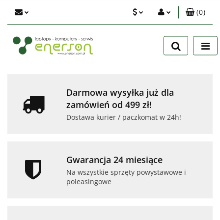
(
0
)
PLN
Zaloguj się
Zarejestruj się
EUR
Dodaj zgłoszenie
USD
Zgody cookies
Darmowa wysyłka już dla
zamówień od 499 zł!
Dostawa kurier / paczkomat w 24h!
Gwarancja 24 miesiące
Na wszystkie sprzęty powystawowe i
poleasingowe