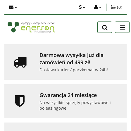
(
0
)
PLN
Zaloguj się
Zarejestruj się
EUR
Dodaj zgłoszenie
USD
Zgody cookies
Darmowa wysyłka już dla
zamówień od 499 zł!
Dostawa kurier / paczkomat w 24h!
Gwarancja 24 miesiące
Na wszystkie sprzęty powystawowe i
poleasingowe