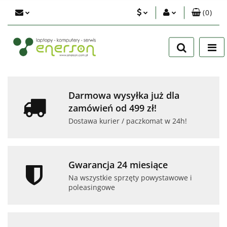
(
0
)
PLN
Zaloguj się
Zarejestruj się
EUR
Dodaj zgłoszenie
USD
Zgody cookies
Darmowa wysyłka już dla
zamówień od 499 zł!
Dostawa kurier / paczkomat w 24h!
Gwarancja 24 miesiące
Na wszystkie sprzęty powystawowe i
poleasingowe