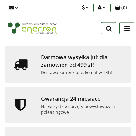
(
0
)
PLN
Zaloguj się
Zarejestruj się
EUR
Dodaj zgłoszenie
USD
Zgody cookies
Darmowa wysyłka już dla
zamówień od 499 zł!
Dostawa kurier / paczkomat w 24h!
Gwarancja 24 miesiące
Na wszystkie sprzęty powystawowe i
poleasingowe