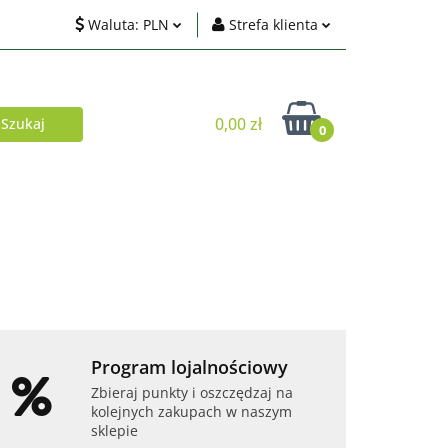
Waluta:
PLN
Strefa klienta
ci
PLN
Zaloguj się
EUR
Zarejestruj się
0,00 zł
0
USD
Dodaj zgłoszenie
Zgody cookies
Akcesoria
Telefony i tablety
Program lojalnościowy
Zbieraj punkty i oszczędzaj na
kolejnych zakupach w naszym
sklepie