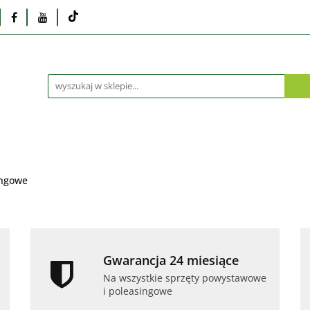
Monitory
Drukarki i skanery
Dyski i pamię
Akcesoria
Telefony i tablety
Serwis
Praca
ka
Dlaczego poleasingowy?
Oferta hurtowa
rki i skanery
Dyski i pamięci
Karty graficzne
Dlaczego poleasingowy?
Oferta hurtowa
ingowe
Gwarancja 24 miesiące
Na wszystkie sprzęty powystawowe
i poleasingowe