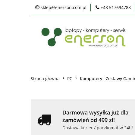
sklep@enerson.com.pl
+48 517694788
Laptopy
PC
Karty graficzne
Ochrona środowis
Laptopy
PC
Monitory
Druka
Serwis
Praca
Ochrona środowiska
Strona główna
PC
Komputery i Zestawy Gam
Darmowa wysyłka już dla
zamówień od 499 zł!
Dostawa kurier / paczkomat w 24h!