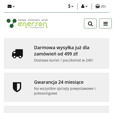
(
0
)
PLN
Zaloguj się
Zarejestruj się
EUR
Dodaj zgłoszenie
USD
Zgody cookies
Darmowa wysyłka już dla
zamówień od 499 zł!
Dostawa kurier / paczkomat w 24h!
Gwarancja 24 miesiące
Na wszystkie sprzęty powystawowe i
poleasingowe