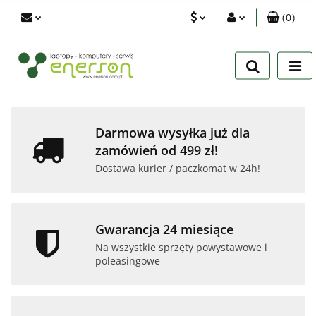
(
0
)
PLN
Zaloguj się
Zarejestruj się
EUR
Dodaj zgłoszenie
USD
Zgody cookies
Darmowa wysyłka już dla
zamówień od 499 zł!
Dostawa kurier / paczkomat w 24h!
Gwarancja 24 miesiące
Na wszystkie sprzęty powystawowe i
poleasingowe