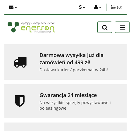
(
0
)
PLN
Zaloguj się
Zarejestruj się
EUR
Dodaj zgłoszenie
USD
Zgody cookies
Darmowa wysyłka już dla
zamówień od 499 zł!
Dostawa kurier / paczkomat w 24h!
Gwarancja 24 miesiące
Na wszystkie sprzęty powystawowe i
poleasingowe