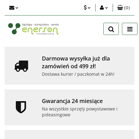
(
0
)
PLN
Zaloguj się
Zarejestruj się
EUR
Dodaj zgłoszenie
USD
Zgody cookies
Darmowa wysyłka już dla
zamówień od 499 zł!
Dostawa kurier / paczkomat w 24h!
Gwarancja 24 miesiące
Na wszystkie sprzęty powystawowe i
poleasingowe