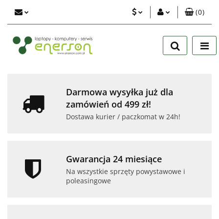
(
0
)
PLN
Zaloguj się
Zarejestruj się
EUR
Dodaj zgłoszenie
USD
Zgody cookies
Darmowa wysyłka już dla
zamówień od 499 zł!
Dostawa kurier / paczkomat w 24h!
Gwarancja 24 miesiące
Na wszystkie sprzęty powystawowe i
poleasingowe