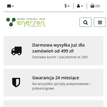
(
0
)
PLN
Zaloguj się
Zarejestruj się
EUR
Dodaj zgłoszenie
USD
Zgody cookies
Darmowa wysyłka już dla
zamówień od 499 zł!
Dostawa kurier / paczkomat w 24h!
Gwarancja 24 miesiące
Na wszystkie sprzęty powystawowe i
poleasingowe