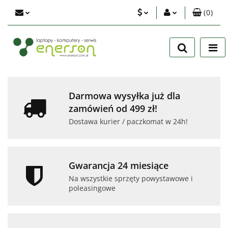
(
0
)
PLN
Zaloguj się
Zarejestruj się
EUR
Dodaj zgłoszenie
USD
Zgody cookies
Darmowa wysyłka już dla
zamówień od 499 zł!
Dostawa kurier / paczkomat w 24h!
Gwarancja 24 miesiące
Na wszystkie sprzęty powystawowe i
poleasingowe