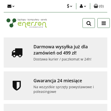
(
0
)
PLN
Zaloguj się
Zarejestruj się
EUR
Dodaj zgłoszenie
USD
Zgody cookies
Darmowa wysyłka już dla
zamówień od 499 zł!
Dostawa kurier / paczkomat w 24h!
Gwarancja 24 miesiące
Na wszystkie sprzęty powystawowe i
poleasingowe