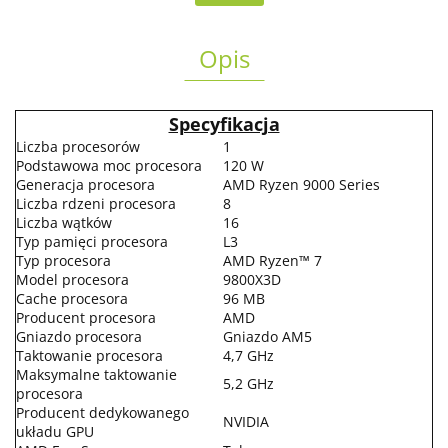
Opis
Specyfikacja
Liczba procesorów
1
Podstawowa moc procesora
120 W
Generacja procesora
AMD Ryzen 9000 Series
Liczba rdzeni procesora
8
Liczba wątków
16
Typ pamięci procesora
L3
Typ procesora
AMD Ryzen™ 7
Model procesora
9800X3D
Cache procesora
96 MB
Producent procesora
AMD
Gniazdo procesora
Gniazdo AM5
Taktowanie procesora
4,7 GHz
Maksymalne taktowanie
5,2 GHz
procesora
Producent dedykowanego
NVIDIA
układu GPU