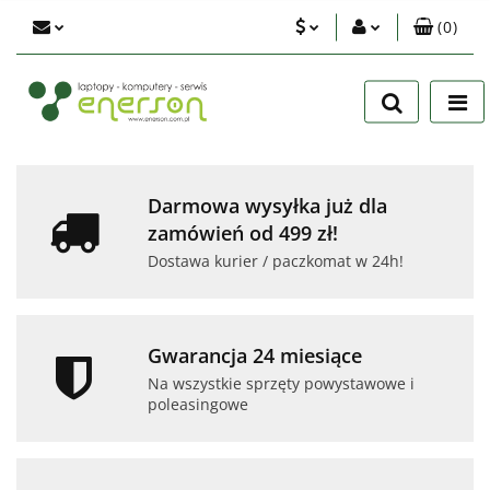
(
0
)
PLN
Zaloguj się
Zarejestruj się
EUR
Dodaj zgłoszenie
USD
Zgody cookies
Darmowa wysyłka już dla
zamówień od 499 zł!
Dostawa kurier / paczkomat w 24h!
Gwarancja 24 miesiące
Na wszystkie sprzęty powystawowe i
poleasingowe