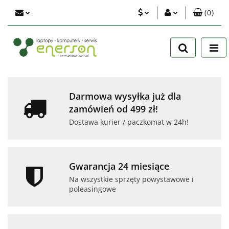
(
0
)
PLN
Zaloguj się
Zarejestruj się
EUR
Dodaj zgłoszenie
USD
Zgody cookies
Darmowa wysyłka już dla
zamówień od 499 zł!
Dostawa kurier / paczkomat w 24h!
Gwarancja 24 miesiące
Na wszystkie sprzęty powystawowe i
poleasingowe