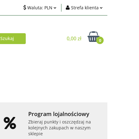
Waluta:
PLN
Strefa klienta
ci
PLN
Zaloguj się
EUR
Zarejestruj się
0,00 zł
0
USD
Dodaj zgłoszenie
Zgody cookies
Akcesoria
Telefony i tablety
Program lojalnościowy
Zbieraj punkty i oszczędzaj na
kolejnych zakupach w naszym
sklepie