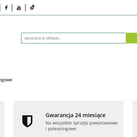
Monitory
Drukarki i skanery
Dyski i pamię
Akcesoria
Telefony i tablety
Serwis
Praca
ka
Dlaczego poleasingowy?
Oferta hurtowa
rki i skanery
Dyski i pamięci
Karty graficzne
Dlaczego poleasingowy?
Oferta hurtowa
ingowe
Gwarancja 24 miesiące
Na wszystkie sprzęty powystawowe
i poleasingowe