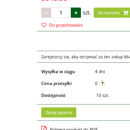
szt.
Do koszyka
Do przechowalni
Zarejestruj się, aby otrzymać za ten zakup 8
Wysyłka w ciągu
4 dni
Cena przesyłki
0
Dostępność
10
szt.
Zadaj pytanie
Pobierz produkt do PDF