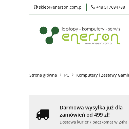
sklep@enerson.com.pl
+48 517694788
Laptopy
PC
Karty graficzne
Ochrona środowis
Laptopy
PC
Monitory
Druka
Serwis
Praca
Ochrona środowiska
Strona główna
PC
Komputery i Zestawy Gam
Darmowa wysyłka już dla
zamówień od 499 zł!
Dostawa kurier / paczkomat w 24h!