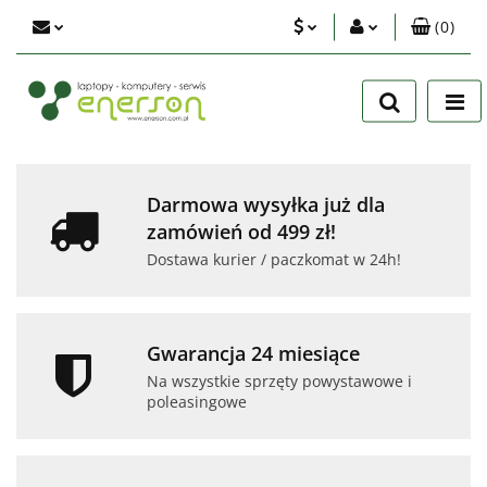
(
0
)
PLN
Zaloguj się
Zarejestruj się
EUR
Dodaj zgłoszenie
USD
Zgody cookies
Darmowa wysyłka już dla
zamówień od 499 zł!
Dostawa kurier / paczkomat w 24h!
Gwarancja 24 miesiące
Na wszystkie sprzęty powystawowe i
poleasingowe